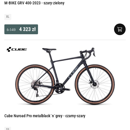
M-BIKE GRV 400-2023 - szary-zielony
XL
4 323 zł
6 149
Cube Nuroad Pro metalblack´n´grey - czarny-szary
53