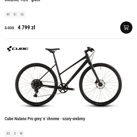
49
51
55
4 799 zł
5 999
Cube Nulane Pro grey´n´chrome - szary-srebrny
XS
S
M