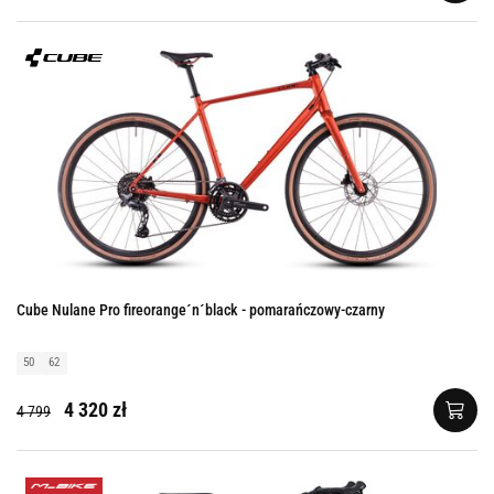
Cube Nulane Pro fireorange´n´black - pomarańczowy-czarny
50
62
4 320 zł
4 799