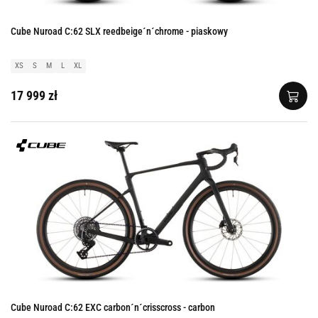
Cube Nuroad C:62 SLX reedbeige´n´chrome - piaskowy
XS
S
M
L
XL
17 999 zł
Cube Nuroad C:62 EXC carbon´n´crisscross - carbon