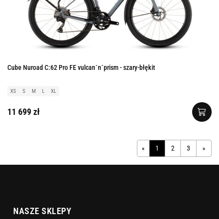
Cube Nuroad C:62 Pro FE vulcan´n´prism - szary-błękit
XS
S
M
L
XL
11 699 zł
«
1
2
3
»
NASZE SKLEPY