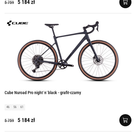
5 184 zł
5 759
Cube Nuroad Pro night´n´black - grafit-czarny
46
56
61
5 184 zł
5 759