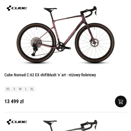
Cube Nuroad C:62 EX shiftblush´n´art - różowy-fioletowy
XS
S
M
L
XL
13 499 zł