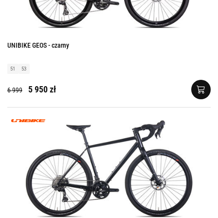
UNIBIKE GEOS - czarny
51
53
5 950 zł
6 999