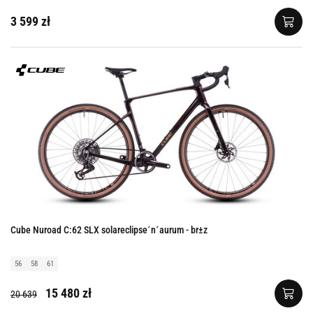
3 599 zł
Cube Nuroad C:62 SLX solareclipse´n´aurum - br±z
56
58
61
15 480 zł
20 639