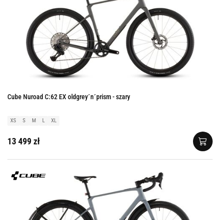
Cube Nuroad C:62 EX oldgrey´n´prism - szary
XS
S
M
L
XL
13 499 zł