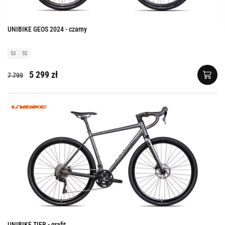
UNIBIKE GEOS 2024 - czarny
53
55
5 299 zł
7 799
UNIBIKE TIER - grafit