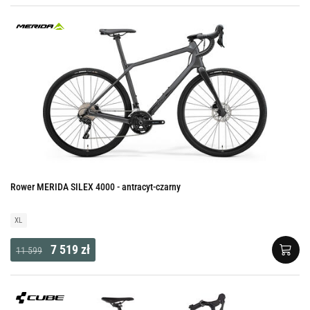
Rower MERIDA SILEX 4000 - antracyt-czarny
XL
7 519 zł
11 599