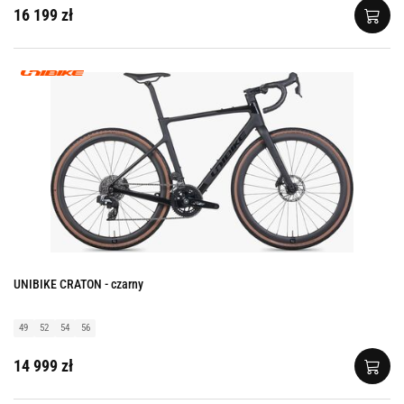
16 199 zł
UNIBIKE CRATON - czarny
49
52
54
56
14 999 zł