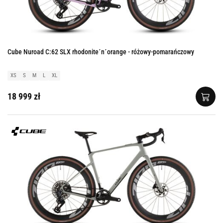
Cube Nuroad C:62 SLX rhodonite´n´orange - różowy-pomarańczowy
XS
S
M
L
XL
18 999 zł