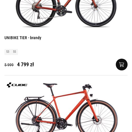
UNIBIKE TIER - brandy
53
55
4 799 zł
5 999