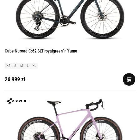
Cube Nuroad C:62 SLT royalgreen´n´fume -
XS
S
M
L
XL
26 999 zł