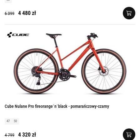
4 480 zł
6 399
Cube Nulane Pro fireorange´n´black - pomarańczowy-czarny
47
50
4 320 zł
4 799