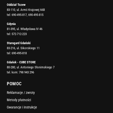
Oddział Tczew
83-110, ul. Armii Krajowej 66B
tel:
690-495-817
,
690-495-815
Gdynia
81-395, ul. Władysława IV 46
tel:
572-712-223
Starogard Gdański
83-216, ul. Sikorskiego 11
tel:
690-495-818
Gdańsk - CUBE STORE
80-280, ul. Antoniego Słonimskiego 7
tel. kom:
798 943 296
POMOC
Reklamacje / zwroty
Metody płatności
Gwarancje i instrukcje