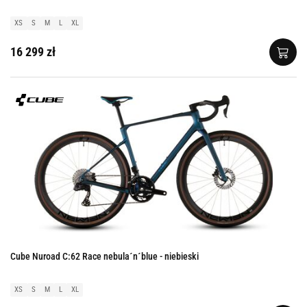
XS
S
M
L
XL
16 299 zł
Cube Nuroad C:62 Race nebula´n´blue - niebieski
XS
S
M
L
XL