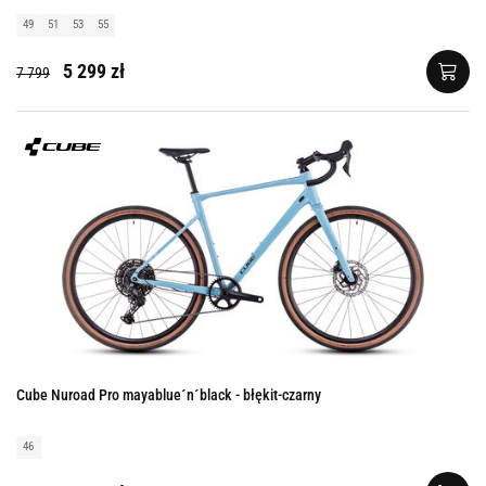
49
51
53
55
5 299 zł
7 799
Cube Nuroad Pro mayablue´n´black - błękit-czarny
46