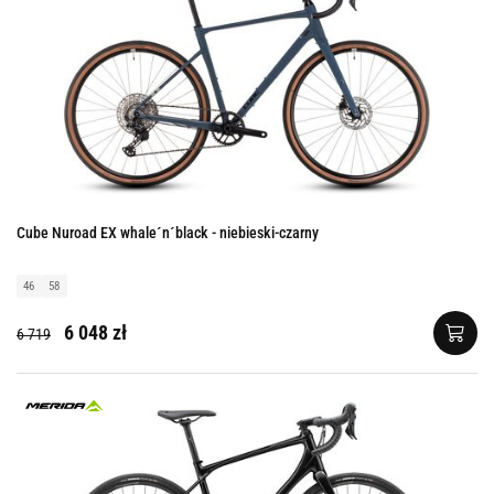
Cube Nuroad EX whale´n´black - niebieski-czarny
46
58
6 048 zł
6 719