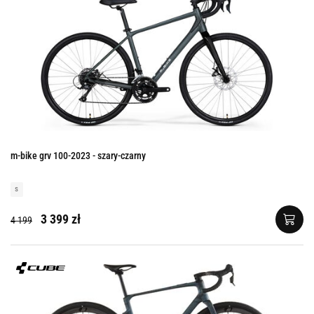
m-bike grv 100-2023 - szary-czarny
s
3 399 zł
4 199