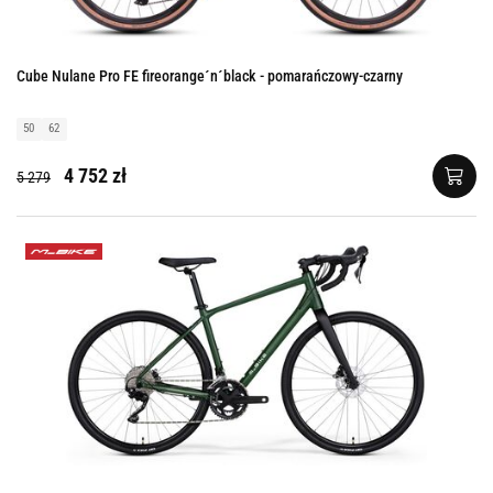
Cube Nulane Pro FE fireorange´n´black - pomarańczowy-czarny
50
62
4 752 zł
5 279