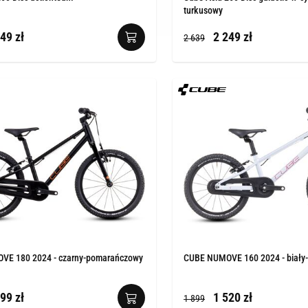
turkusowy
49 zł
2 249 zł
2 639
E 180 2024 - czarny-pomarańczowy
CUBE NUMOVE 160 2024 - biały
99 zł
1 520 zł
1 899