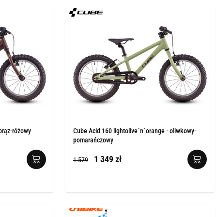
brąz-różowy
Cube Acid 160 lightolive´n´orange - oliwkowy-
pomarańczowy
1 349 zł
1 579