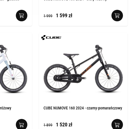
1 599 zł
1 999
-różowy
CUBE NUMOVE 160 2024 - czarny-pomarańczowy
1 520 zł
1 899