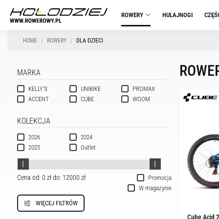
ROWERY
HULAJNOGI
CZĘŚ
HOME
ROWERY
DLA DZIECI
ROWER
MARKA
KELLY'S
UNIBIKE
PROMAX
ACCENT
CUBE
WOOM
KOLEKCJA
2026
2024
2025
Outlet
Cena od:
0 zł
do:
12000 zł
Promocja
W magazynie
WIĘCEJ FILTRÓW
Cube Acid 2