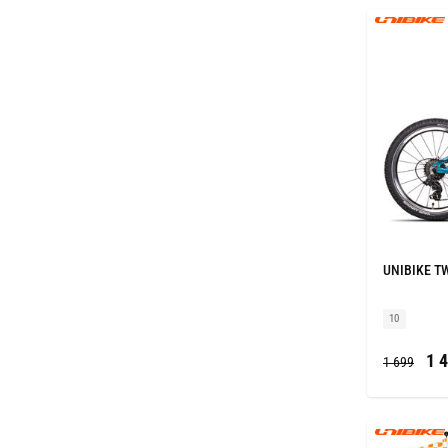
UNIBIKE TWI
10
1 4
1 699