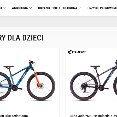
CI
AKCESORIA
UBRANIA / BUTY / OCHRONA
PRZYCZEPKI ROWER
Y DLA DZIECI
60 Disc actionteam -
Cube Acid 260 Disc galactic´n´cya