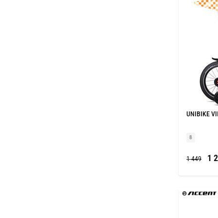
UNIBIKE VI
8
1 2
1 449