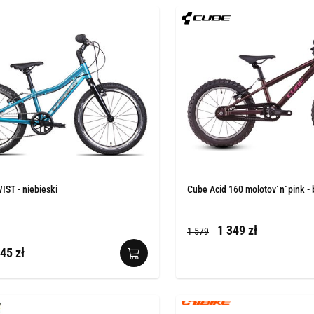
ST - niebieski
Cube Acid 160 molotov´n´pink - 
1 349 zł
1 579
45 zł