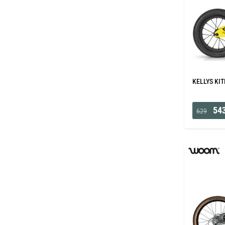
KELLYS KIT
543
629