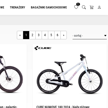
1
OWE
TRENAŻERY
BAGAŻNIKI SAMOCHODOWE
«
1
2
3
4
5
6
»
n - galactic-
CUBE NUMOVE 180 2024 - biały-różowy