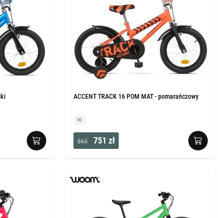
ki
ACCENT TRACK 16 POM MAT - pomarańczowy
16'
751 zł
865