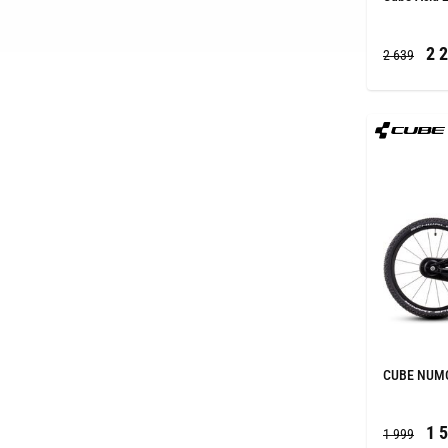
2 2
2 639
CUBE NUMOV
1 5
1 999