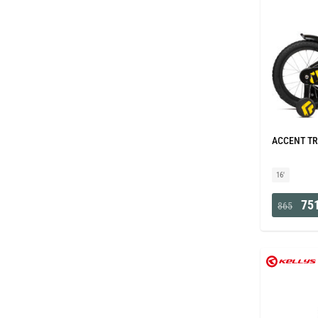
ACCENT TRA
16'
751
865