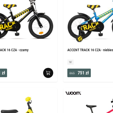
CK 16 CZA - czarny
ACCENT TRACK 16 CZA - niebies
16'
 zł
751 zł
865