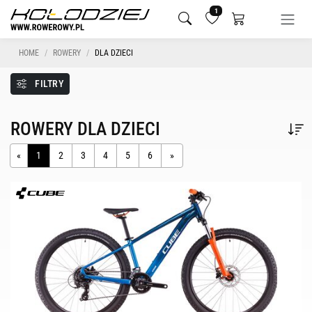
1
HOME
ROWERY
DLA DZIECI
FILTRY
ROWERY DLA DZIECI
«
1
2
3
4
5
6
»