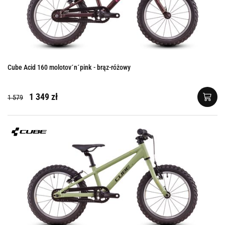
Cube Acid 160 molotov´n´pink - brąz-różowy
1 349 zł
1 579