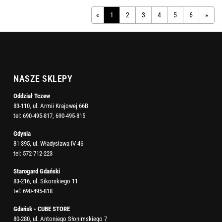
«
1
2
3
4
5
6
»
NASZE SKLEPY
Oddział Tczew
83-110, ul. Armii Krajowej 66B
tel:
690-495-817
,
690-495-815
Gdynia
81-395, ul. Władysława IV 46
tel:
572-712-223
Starogard Gdański
83-216, ul. Sikorskiego 11
tel:
690-495-818
Gdańsk - CUBE STORE
80-280, ul. Antoniego Słonimskiego 7