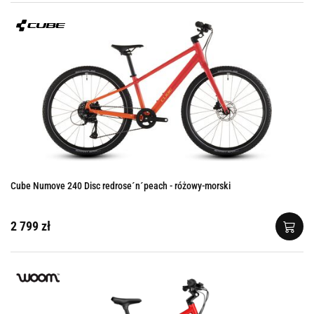
Cube Numove 240 Disc redrose´n´peach - różowy-morski
2 799 zł