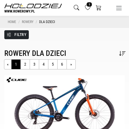
1
HOME
ROWERY
DLA DZIECI
FILTRY
ROWERY DLA DZIECI
«
1
2
3
4
5
6
»