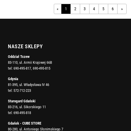
«
1
2
3
4
5
6
»
NASZE SKLEPY
Oddział Tczew
83-110, ul. Armii Krajowej 66B
tel:
690-495-817
,
690-495-815
Gdynia
81-395, ul. Władysława IV 46
tel:
572-712-223
Starogard Gdański
83-216, ul. Sikorskiego 11
tel:
690-495-818
Gdańsk - CUBE STORE
80-280, ul. Antoniego Słonimskiego 7