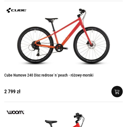
Cube Numove 240 Disc redrose´n´peach - różowy-morski
2 799 zł