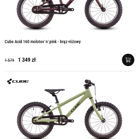
Cube Acid 160 molotov´n´pink - brąz-różowy
1 349 zł
1 579