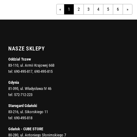
«
1
2
3
4
5
6
»
NASZE SKLEPY
Oddział Tczew
83-110, ul. Armii Krajowej 66B
tel:
690-495-817
,
690-495-815
Gdynia
81-395, ul. Władysława IV 46
tel:
572-712-223
Starogard Gdański
83-216, ul. Sikorskiego 11
tel:
690-495-818
Gdańsk - CUBE STORE
80-280, ul. Antoniego Słonimskiego 7