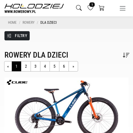
1
HOME
ROWERY
DLA DZIECI
FILTRY
ROWERY DLA DZIECI
«
1
2
3
4
5
6
»