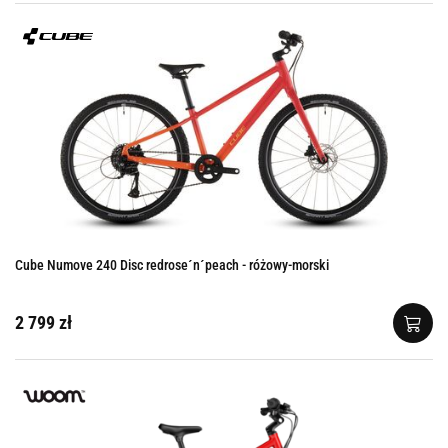
Cube Numove 240 Disc redrose´n´peach - różowy-morski
2 799 zł