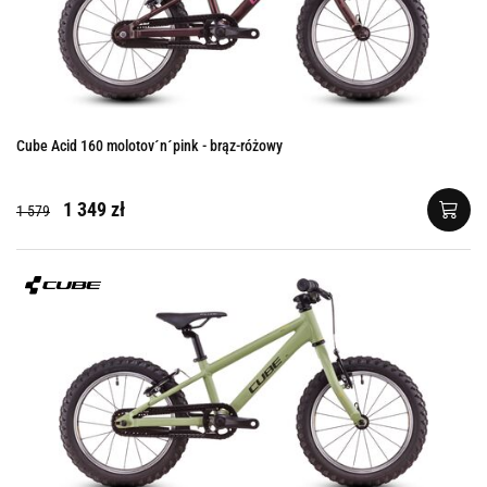
Cube Acid 160 molotov´n´pink - brąz-różowy
1 349 zł
1 579