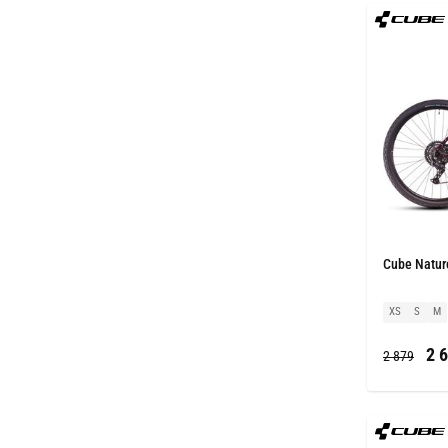
Cube Natur
XS
S
M
2 6
2 879