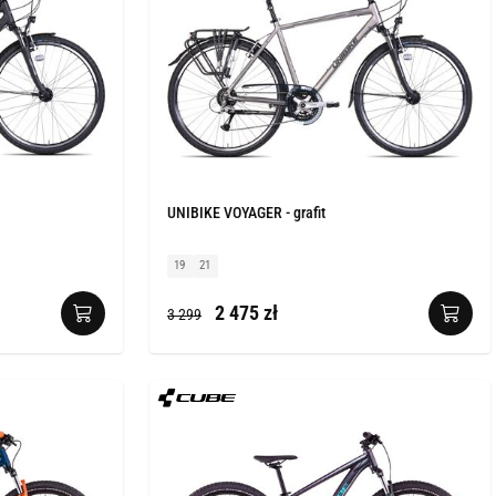
UNIBIKE VOYAGER - grafit
19
21
2 475 zł
3 299