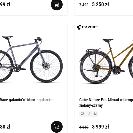
99 zł
5 250 zł
7 499
ace galactic´n´black - galactic-
Cube Nature Pro Allroad willowg
zielony-czarny
XS
S
M
80 zł
3 999 zł
4 319