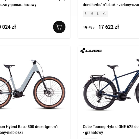
- szary-pomarańczowy
driedherbs´n´black - zielony-cza
S
M
L
XL
 024 zł
17 622 zł
19 799
ion Hybrid Race 800 desertgreen´n
Cube Touring Hybrid ONE 625 d
lony-niebieski
- granatowy