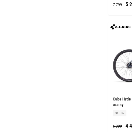
5 2
7 799
Cube Hyde R
czarny
50
62
4 4
6 399