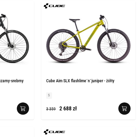
zarny-srebrny
Cube Aim SLX flashlime´n´juniper - żółty
S
2 688 zł
3 359