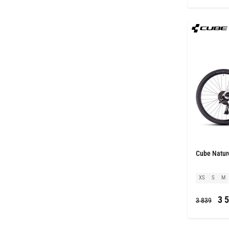
Cube Nature
XS
S
M
3 5
3 839