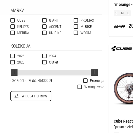
´n´orange 
MARKA
S
M
L
CUBE
GIANT
PROMAX
20
22 499
KELLY'S
ACCENT
M_BIKE
MERIDA
UNIBIKE
WOOM
KOLEKCJA
2026
2024
2025
Outlet
Cena od:
0 zł
do:
45000 zł
Promocja
W magazynie
WIĘCEJ FILTRÓW
Cube React
´prism - zie