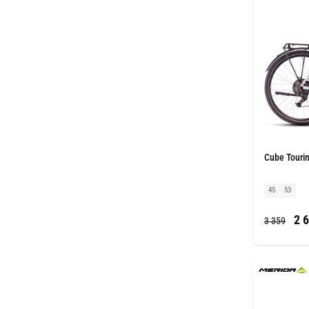
Cube Tourin
45
53
2 6
3 359