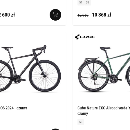
54
58
 600 zł
10 368 zł
12 959
OS 2024 - czarny
Cube Nature EXC Allroad verde´n
czarny
50