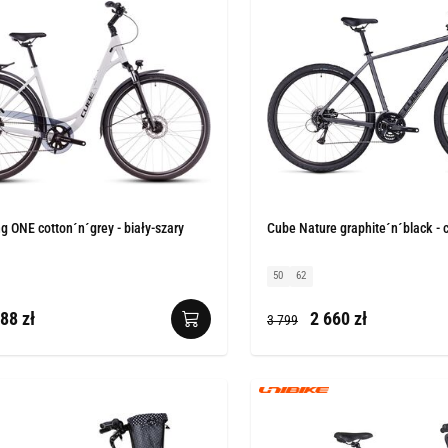
g ONE cotton´n´grey - biały-szary
Cube Nature graphite´n´black - 
50
62
88 zł
2 660 zł
3 799