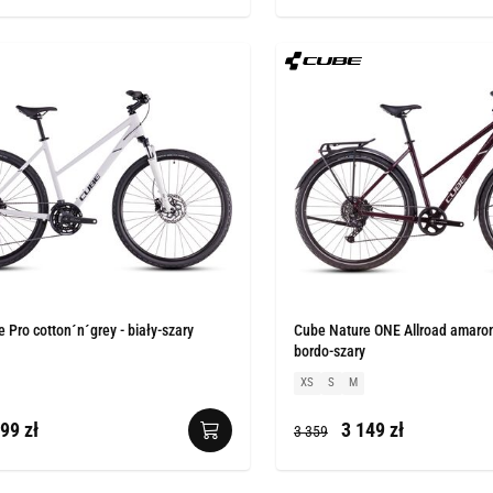
 Pro cotton´n´grey - biały-szary
Cube Nature ONE Allroad amaron
bordo-szary
XS
S
M
99 zł
3 149 zł
3 359