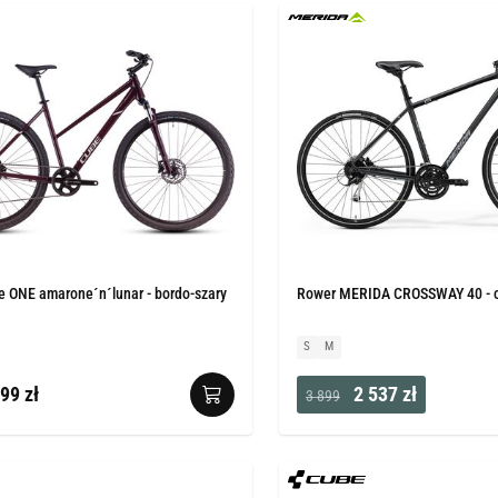
e ONE amarone´n´lunar - bordo-szary
Rower MERIDA CROSSWAY 40 - c
S
M
99 zł
2 537 zł
3 899