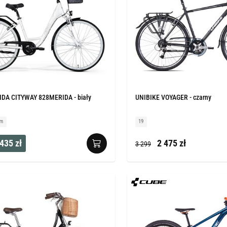
DA CITYWAY 828MERIDA - biały
UNIBIKE VOYAGER - czarny
cm
19
435 zł
2 475 zł
3 299