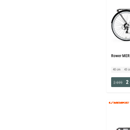
Rower MERI
40 cm
43 
2 
2 699