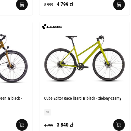
4 799 zł
5 999
reen´n´black -
Cube Editor Race lizard´n´black - zielony-czarny
50
3 840 zł
4 799