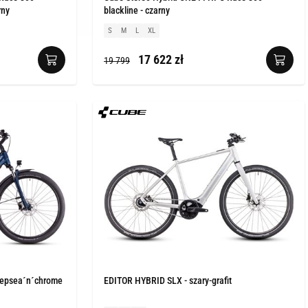
rny
blackline - czarny
S
M
L
XL
17 622 zł
19 799
eepsea´n´chrome
EDITOR HYBRID SLX - szary-grafit