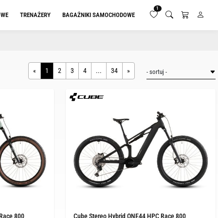
1
OWE
TRENAŻERY
BAGAŻNIKI SAMOCHODOWE
«
1
2
3
4
...
34
»
 Race 800
Cube Stereo Hybrid ONE44 HPC Race 800