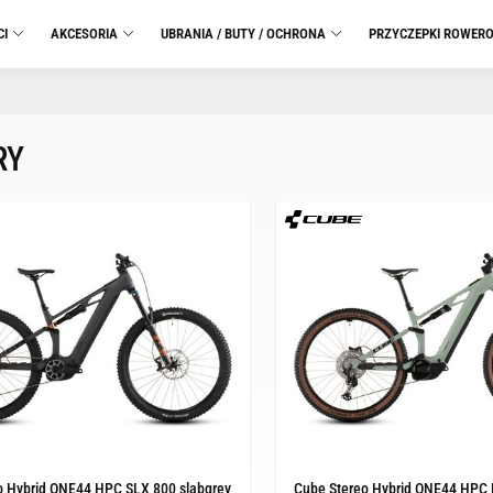
CI
AKCESORIA
UBRANIA / BUTY / OCHRONA
PRZYCZEPKI ROWER
RY
o Hybrid ONE44 HPC SLX 800 slabgrey
Cube Stereo Hybrid ONE44 HPC