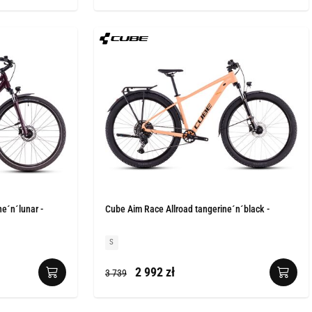
e´n´lunar -
Cube Aim Race Allroad tangerine´n´black -
S
2 992 zł
3 739