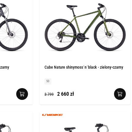
czarny
Cube Nature shinymoss´n´black - zielony-czarny
50
2 660 zł
3 799