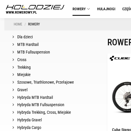
ROWERY
HULAJNOGI
CZĘŚ
HOME
ROWERY
Dla dzieci
ROWE
MTB Hardtail
MTB Fullsuspension
Cross
Trekking
Miejskie
Szosowe, Triathlonowe, Przełajowe
Gravel
Hybryda MTB Hardtail
Hybryda MTB Fullsuspension
Hybryda Trekking, Cross, Miejskie
Hybryda Gravel
Hybryda Cargo
Cube Stere