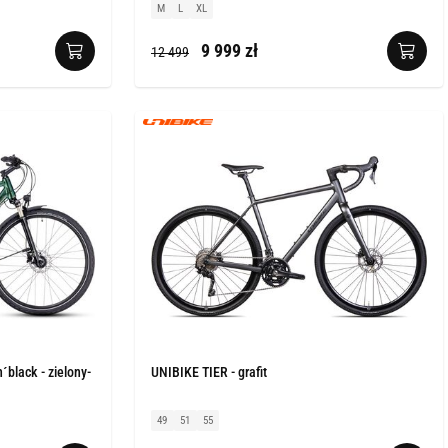
M
L
XL
9 999 zł
12 499
´black - zielony-
UNIBIKE TIER - grafit
49
51
55