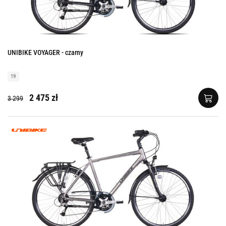
UNIBIKE VOYAGER - czarny
19
2 475 zł
3 299