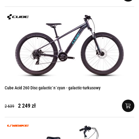
Cube Acid 260 Disc galactic´n´cyan - galactic-turkusowy
2 249 zł
2 639