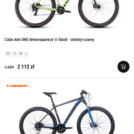
Cube Aim ONE lemonsqueeze´n´black - zielony-czarny
XS
S
M
L
2 112 zł
2 639