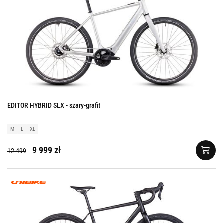
EDITOR HYBRID SLX - szary-grafit
M
L
XL
9 999 zł
12 499