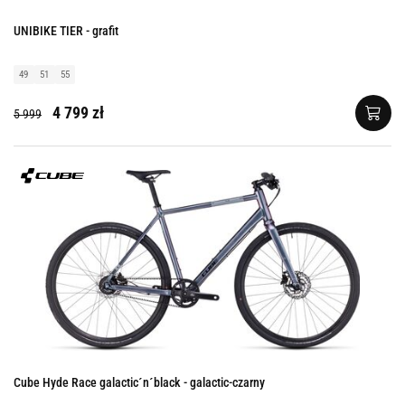
UNIBIKE TIER - grafit
49
51
55
4 799 zł
5 999
Cube Hyde Race galactic´n´black - galactic-czarny