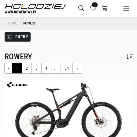
1
HOME
ROWERY
FILTRY
ROWERY
«
1
2
3
4
...
34
»