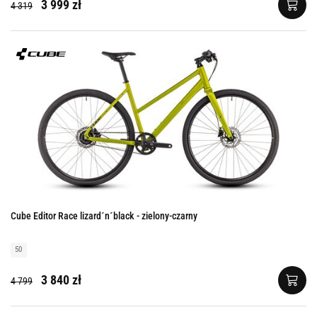
3 999 zł
4 319
Cube Editor Race lizard´n´black - zielony-czarny
50
3 840 zł
4 799