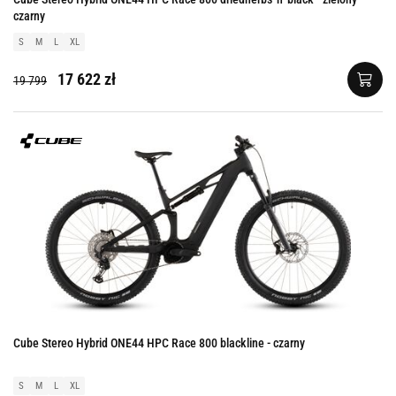
czarny
S
M
L
XL
17 622 zł
19 799
Cube Stereo Hybrid ONE44 HPC Race 800 blackline - czarny
S
M
L
XL