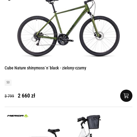
Cube Nature shinymoss´n´black - zielony-czarny
50
2 660 zł
3 799