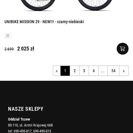
UNIBIKE MISSION 29 - NEW!!! - czarny-niebieski
21
2 025 zł
2 699
«
1
2
3
4
...
34
»
NASZE SKLEPY
Oddział Tczew
83-110, ul. Armii Krajowej 66B
tel:
690-495-817
,
690-495-815