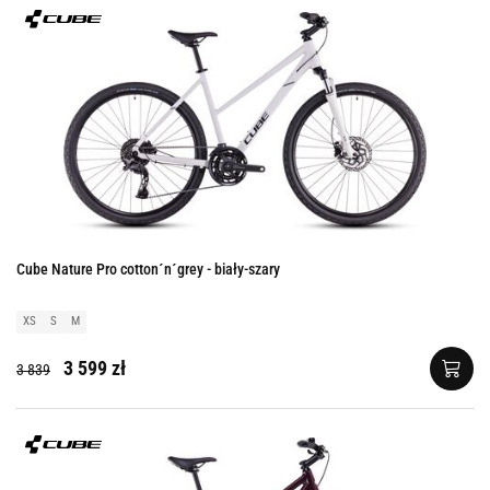
Cube Nature Pro cotton´n´grey - biały-szary
XS
S
M
3 599 zł
3 839