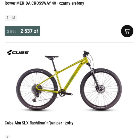
Rower MERIDA CROSSWAY 40 - czarny-srebrny
S
M
2 537 zł
3 899
Cube Aim SLX flashlime´n´juniper - żółty
S