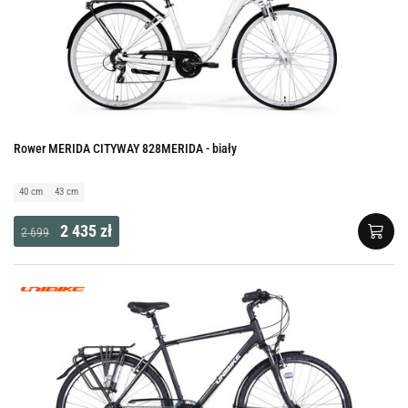
Rower MERIDA CITYWAY 828MERIDA - biały
40 cm
43 cm
2 435 zł
2 699