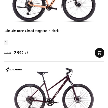
Cube Aim Race Allroad tangerine´n´black -
S
2 992 zł
3 739