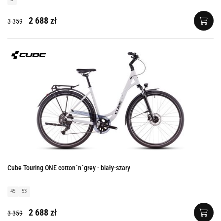
2 688 zł
3 359
Cube Touring ONE cotton´n´grey - biały-szary
45
53
2 688 zł
3 359