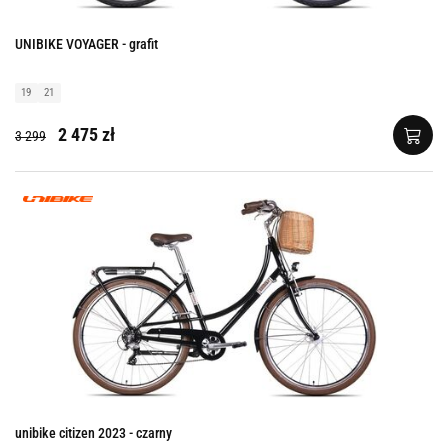
UNIBIKE VOYAGER - grafit
19
21
2 475 zł
3 299
unibike citizen 2023 - czarny