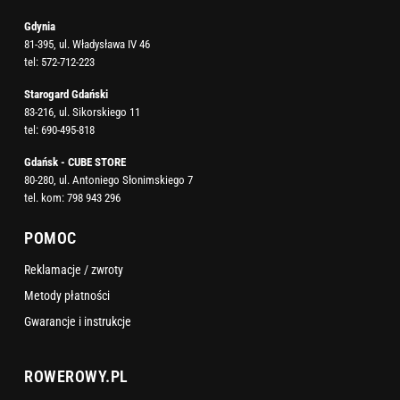
Gdynia
81-395, ul. Władysława IV 46
tel:
572-712-223
Starogard Gdański
83-216, ul. Sikorskiego 11
tel:
690-495-818
Gdańsk - CUBE STORE
80-280, ul. Antoniego Słonimskiego 7
tel. kom:
798 943 296
POMOC
Reklamacje / zwroty
Metody płatności
Gwarancje i instrukcje
ROWEROWY.PL