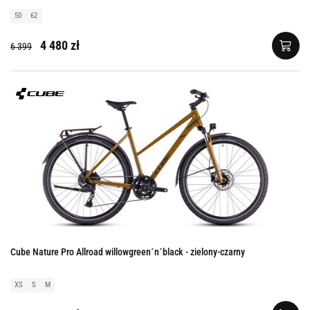
50
62
4 480 zł
6 399
Cube Nature Pro Allroad willowgreen´n´black - zielony-czarny
XS
S
M