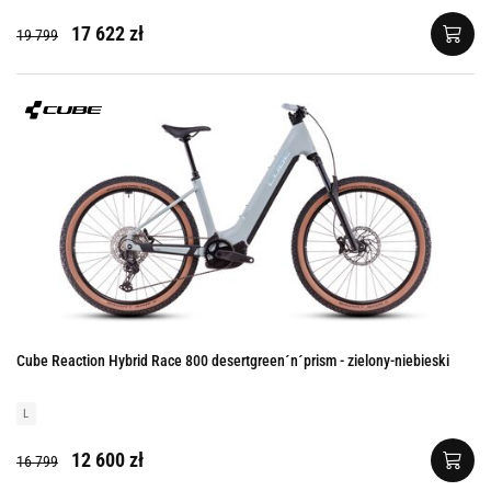
17 622 zł
19 799
Cube Reaction Hybrid Race 800 desertgreen´n´prism - zielony-niebieski
L
12 600 zł
16 799