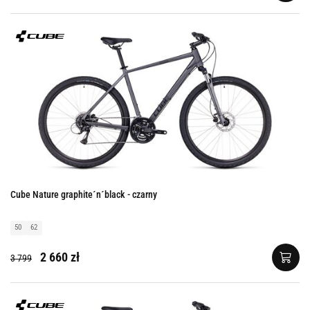
Cube Nature graphite´n´black - czarny
50
62
2 660 zł
3 799