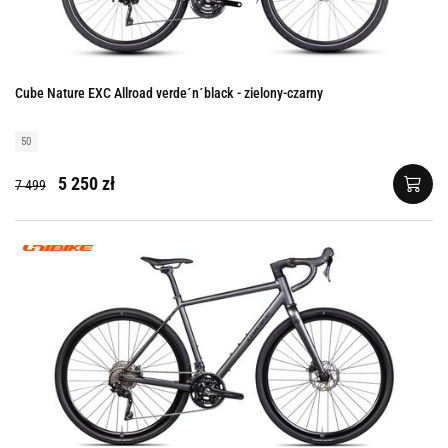
Cube Nature EXC Allroad verde´n´black - zielony-czarny
50
5 250 zł
7 499