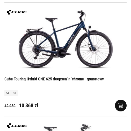
Cube Touring Hybrid ONE 625 deepsea´n´chrome - granatowy
54
58
10 368 zł
12 959