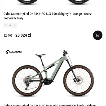
Cube Stereo Hybrid ONE44 HPC SLX 800 slabgrey´n´orange - szary-
pomarańczowy
S
M
L
20 024 zł
22 499
Cube Stereo Hybrid ONE44 HPC Race 800 driedherbs´n´black - zielony-