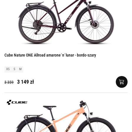
Cube Nature ONE Allroad amarone´n´lunar - bordo-szary
XS
S
M
3 149 zł
3 359