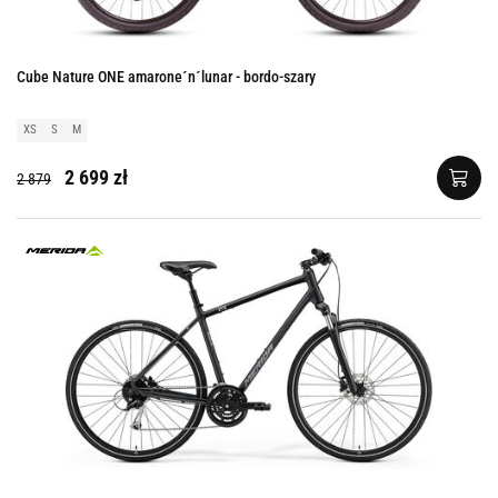
Cube Nature ONE amarone´n´lunar - bordo-szary
XS
S
M
2 699 zł
2 879