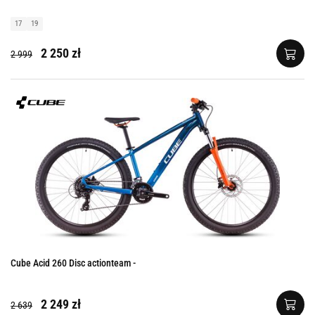
17
19
2 250 zł
2 999
Cube Acid 260 Disc actionteam -
2 249 zł
2 639