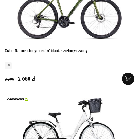
Cube Nature shinymoss´n´black - zielony-czarny
50
2 660 zł
3 799