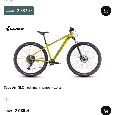
2 537 zł
3 899
Cube Aim SLX flashlime´n´juniper - żółty
S
2 688 zł
3 359