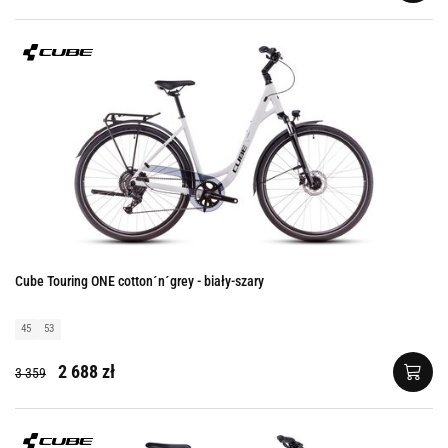
Cube Touring ONE cotton´n´grey - biały-szary
45
53
2 688 zł
3 359