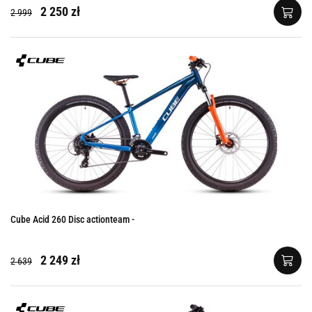
2 250 zł
2 999
Cube Acid 260 Disc actionteam -
2 249 zł
2 639