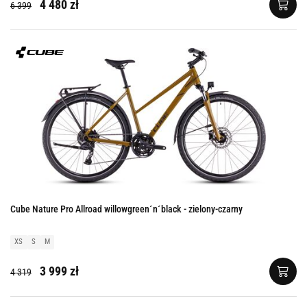
4 480 zł
6 399
Cube Nature Pro Allroad willowgreen´n´black - zielony-czarny
XS
S
M
3 999 zł
4 319