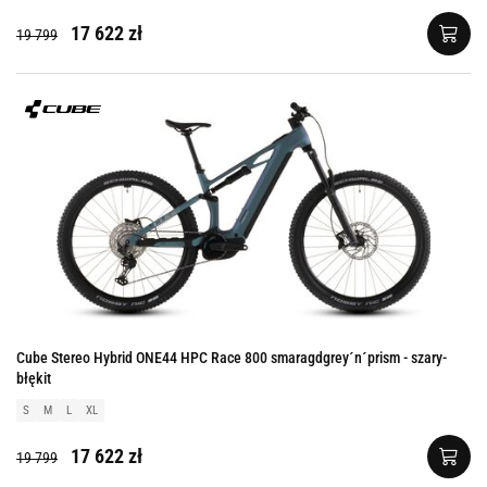
17 622 zł
19 799
Cube Stereo Hybrid ONE44 HPC Race 800 smaragdgrey´n´prism - szary-
błękit
S
M
L
XL
17 622 zł
19 799