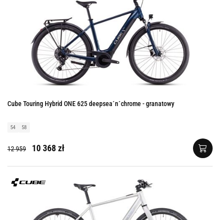
Cube Touring Hybrid ONE 625 deepsea´n´chrome - granatowy
54
58
10 368 zł
12 959