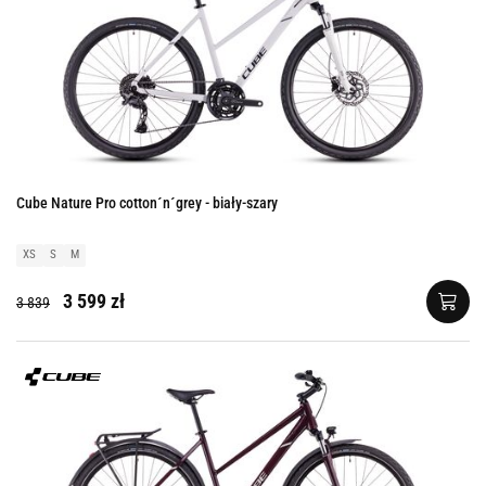
Cube Nature Pro cotton´n´grey - biały-szary
XS
S
M
3 599 zł
3 839