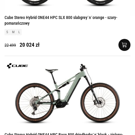
Cube Stereo Hybrid ONE44 HPC SLX 800 slabgrey´n´orange - szary-
pomarańczowy
S
M
L
20 024 zł
22 499
Cube Stereo Hybrid ONE44 HPC Race 800 driedherbs´n´black - zielony-