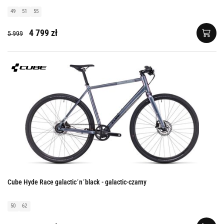
49
51
55
4 799 zł
5 999
Cube Hyde Race galactic´n´black - galactic-czarny
50
62