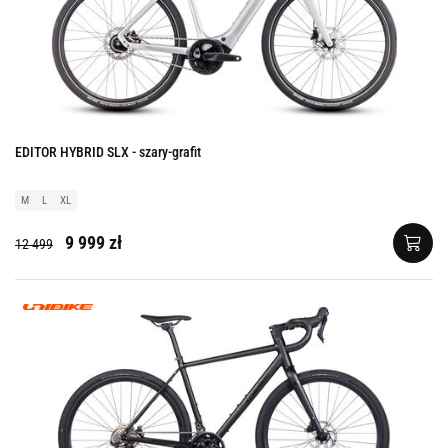
EDITOR HYBRID SLX - szary-grafit
M
L
XL
9 999 zł
12 499