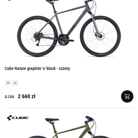
Cube Nature graphite´n´black - czarny
50
62
2 660 zł
3 799