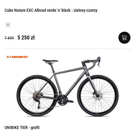
Cube Nature EXC Allroad verde´n´black - zielony-czarny
50
5 250 zł
7 499
UNIBIKE TIER - grafit