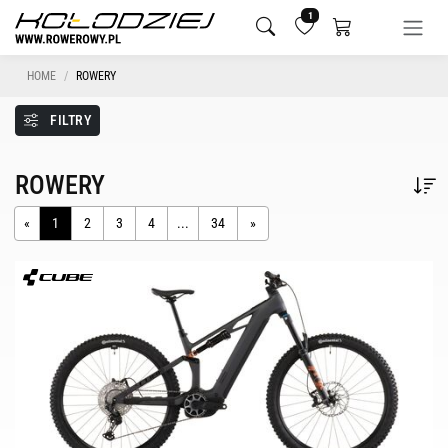
1
HOME
ROWERY
FILTRY
ROWERY
«
1
2
3
4
...
34
»