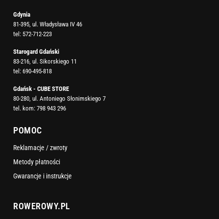
Gdynia
81-395, ul. Władysława IV 46
tel:
572-712-223
Starogard Gdański
83-216, ul. Sikorskiego 11
tel:
690-495-818
Gdańsk - CUBE STORE
80-280, ul. Antoniego Słonimskiego 7
tel. kom:
798 943 296
POMOC
Reklamacje / zwroty
Metody płatności
Gwarancje i instrukcje
ROWEROWY.PL