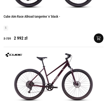
Cube Aim Race Allroad tangerine´n´black -
S
2 992 zł
3 739