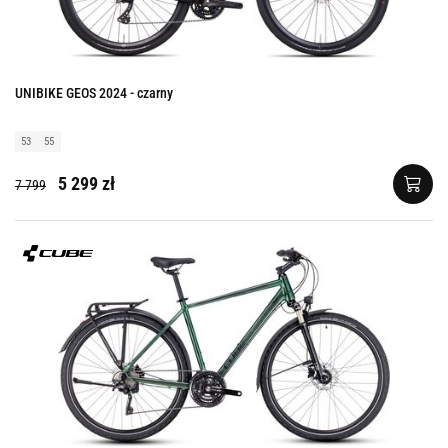
UNIBIKE GEOS 2024 - czarny
53
55
5 299 zł
7 799