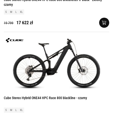
czarny
S
M
L
XL
17 622 zł
19 799
Cube Stereo Hybrid ONE44 HPC Race 800 blackline - czarny
S
M
L
XL