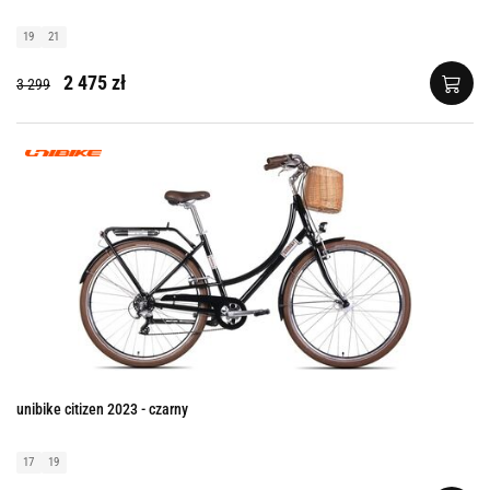
19
21
2 475 zł
3 299
unibike citizen 2023 - czarny
17
19