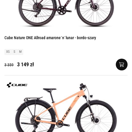
Cube Nature ONE Allroad amarone´n´lunar - bordo-szary
XS
S
M
3 149 zł
3 359