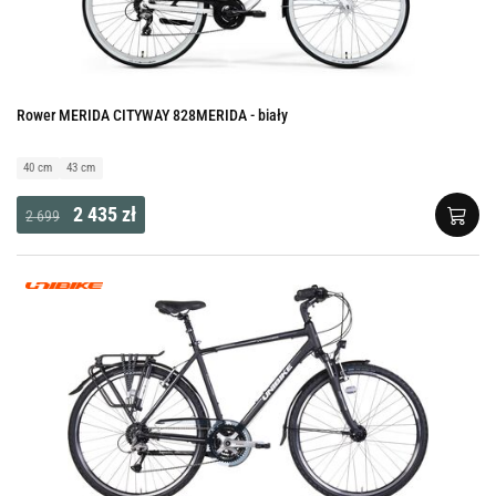
Rower MERIDA CITYWAY 828MERIDA - biały
40 cm
43 cm
2 435 zł
2 699