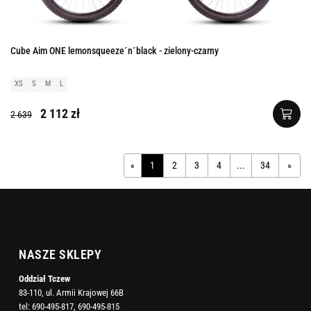
Cube Aim ONE lemonsqueeze´n´black - zielony-czarny
XS
S
M
L
2 112 zł
2 639
«
1
2
3
4
...
34
»
NASZE SKLEPY
Oddział Tczew
83-110, ul. Armii Krajowej 66B
tel:
690-495-817
,
690-495-815