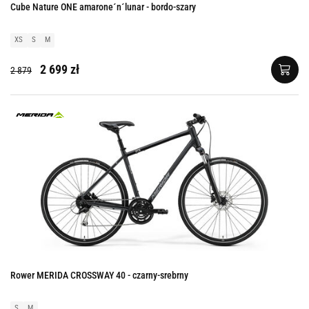
Cube Nature ONE amarone´n´lunar - bordo-szary
XS
S
M
2 699 zł
2 879
Rower MERIDA CROSSWAY 40 - czarny-srebrny
S
M