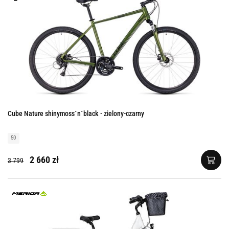
Cube Nature shinymoss´n´black - zielony-czarny
50
2 660 zł
3 799