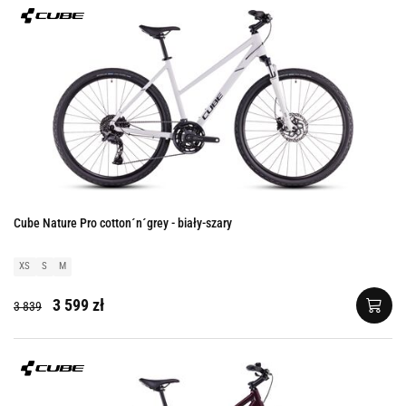
Cube Nature Pro cotton´n´grey - biały-szary
XS
S
M
3 599 zł
3 839