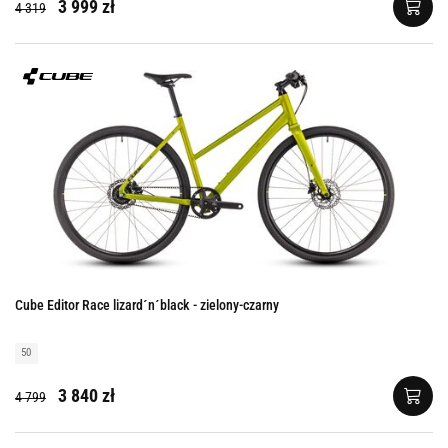
3 999 zł
4 319
Cube Editor Race lizard´n´black - zielony-czarny
50
3 840 zł
4 799