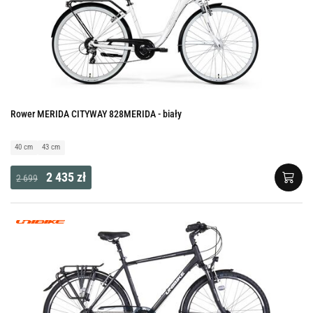
Rower MERIDA CITYWAY 828MERIDA - biały
40 cm
43 cm
2 435 zł
2 699