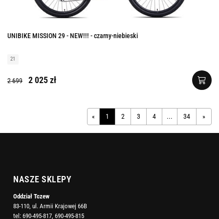
UNIBIKE MISSION 29 - NEW!!! - czarny-niebieski
21
2 025 zł
2 699
«
1
2
3
4
...
34
»
NASZE SKLEPY
Oddział Tczew
83-110, ul. Armii Krajowej 66B
tel:
690-495-817
,
690-495-815