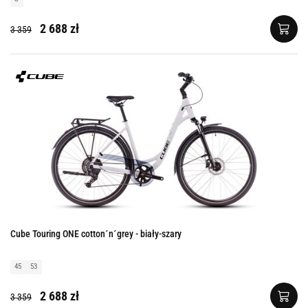
2 688 zł
3 359
Cube Touring ONE cotton´n´grey - biały-szary
45
53
2 688 zł
3 359