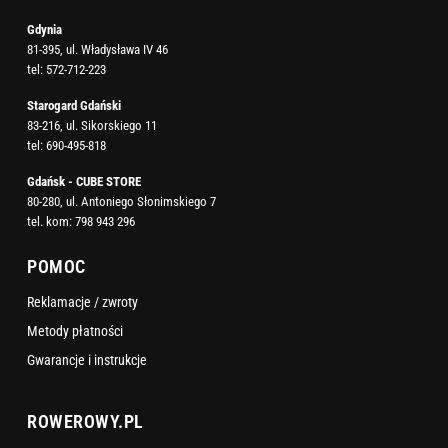
Gdynia
81-395, ul. Władysława IV 46
tel:
572-712-223
Starogard Gdański
83-216, ul. Sikorskiego 11
tel:
690-495-818
Gdańsk - CUBE STORE
80-280, ul. Antoniego Słonimskiego 7
tel. kom:
798 943 296
POMOC
Reklamacje / zwroty
Metody płatności
Gwarancje i instrukcje
ROWEROWY.PL