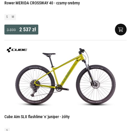
Rower MERIDA CROSSWAY 40 - czarny-srebrny
S
M
2 537 zł
3 899
Cube Aim SLX flashlime´n´juniper - żółty
S