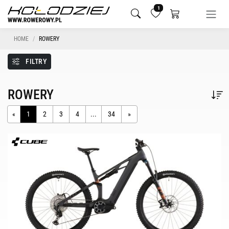
1
HOME
ROWERY
FILTRY
ROWERY
«
1
2
3
4
...
34
»