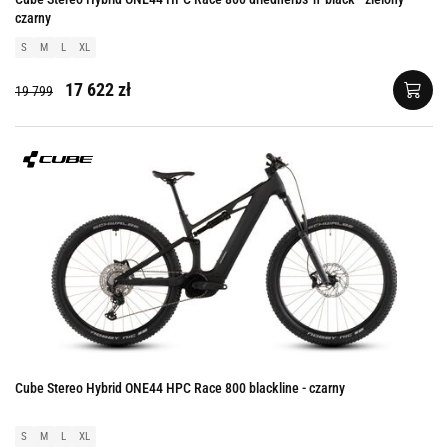
czarny
S
M
L
XL
17 622 zł
19 799
Cube Stereo Hybrid ONE44 HPC Race 800 blackline - czarny
S
M
L
XL