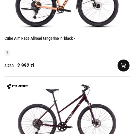
Cube Aim Race Allroad tangerine´n´black -
S
2 992 zł
3 739