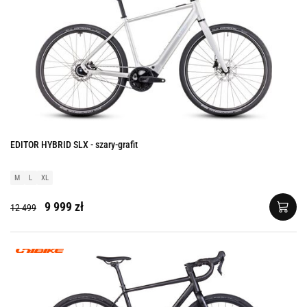
EDITOR HYBRID SLX - szary-grafit
M
L
XL
9 999 zł
12 499