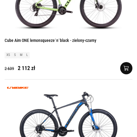
Cube Aim ONE lemonsqueeze´n´black - zielony-czarny
XS
S
M
L
2 112 zł
2 639