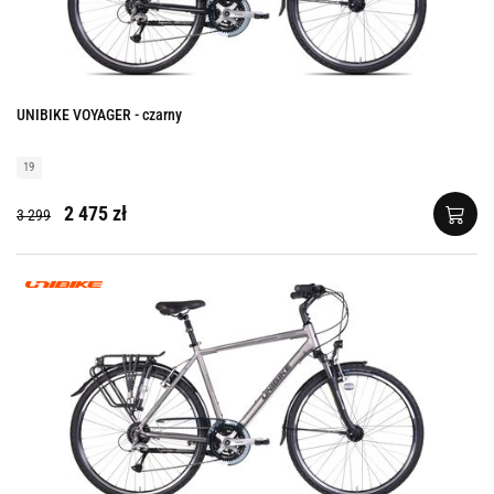
UNIBIKE VOYAGER - czarny
19
2 475 zł
3 299