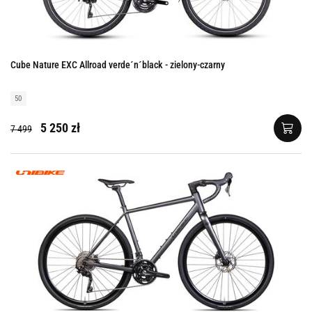
Cube Nature EXC Allroad verde´n´black - zielony-czarny
50
5 250 zł
7 499