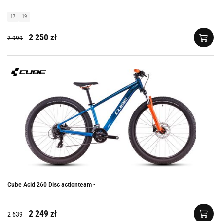
17
19
2 250 zł
2 999
Cube Acid 260 Disc actionteam -
2 249 zł
2 639