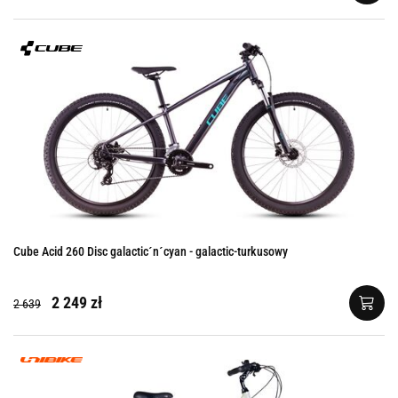
Cube Acid 260 Disc galactic´n´cyan - galactic-turkusowy
2 249 zł
2 639