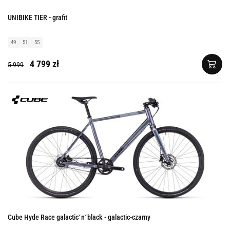
UNIBIKE TIER - grafit
49
51
55
4 799 zł
5 999
Cube Hyde Race galactic´n´black - galactic-czarny