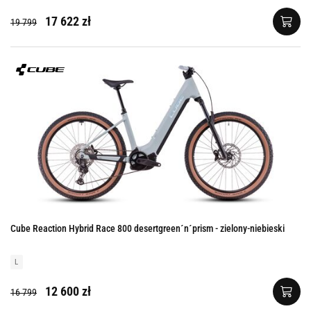
17 622 zł
19 799
Cube Reaction Hybrid Race 800 desertgreen´n´prism - zielony-niebieski
L
12 600 zł
16 799