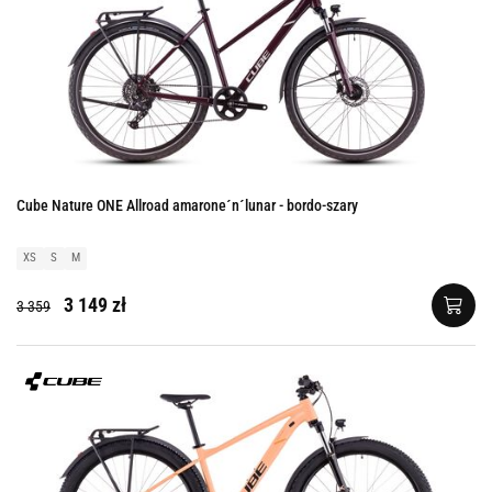
Cube Nature ONE Allroad amarone´n´lunar - bordo-szary
XS
S
M
3 149 zł
3 359