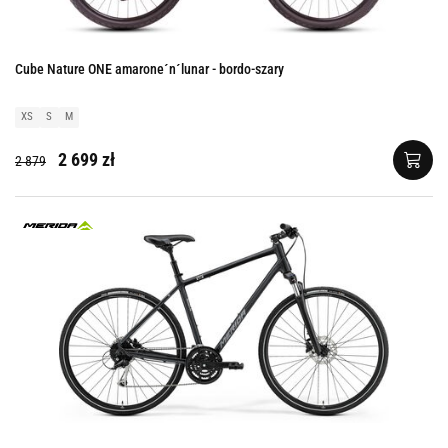
Cube Nature ONE amarone´n´lunar - bordo-szary
XS
S
M
2 699 zł
2 879