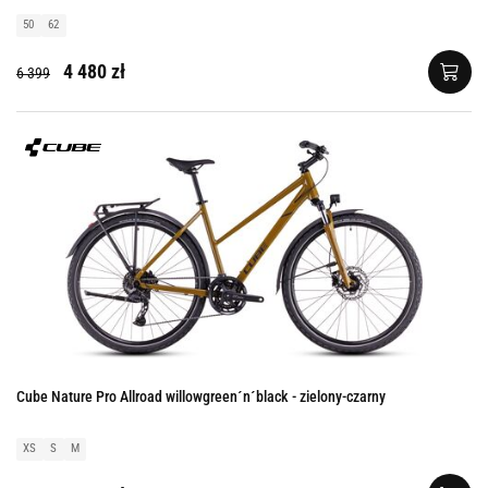
50
62
4 480 zł
6 399
Cube Nature Pro Allroad willowgreen´n´black - zielony-czarny
XS
S
M