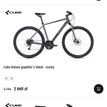
Cube Nature graphite´n´black - czarny
50
62
2 660 zł
3 799