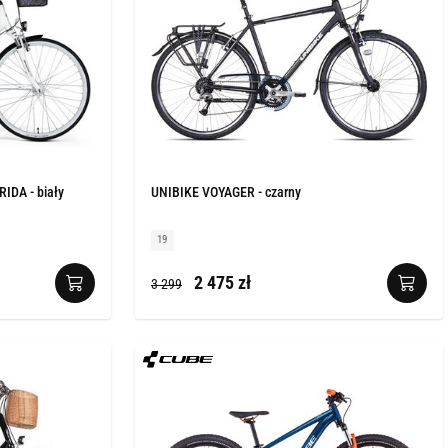
DA - biały
UNIBIKE VOYAGER - czarny
19
2 475 zł
3 299