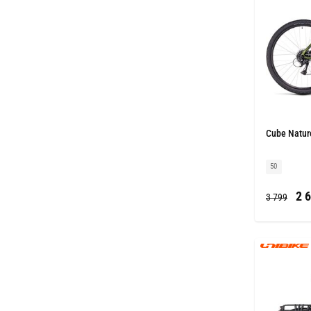
Cube Nature
50
2 6
3 799