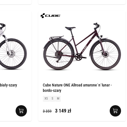
biały-szary
Cube Nature ONE Allroad amarone´n´lunar -
bordo-szary
XS
S
M
3 149 zł
3 359