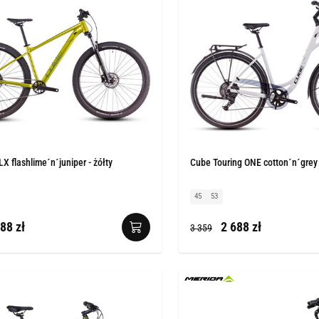
X flashlime´n´juniper - żółty
Cube Touring ONE cotton´n´grey 
45
53
88 zł
2 688 zł
3 359