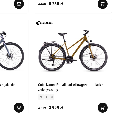
5 250 zł
7 499
- galactic-
Cube Nature Pro Allroad willowgreen´n´black -
zielony-czarny
XS
S
M
3 999 zł
4 319