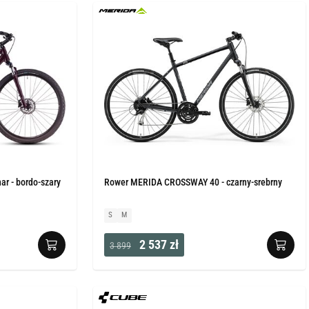
r - bordo-szary
Rower MERIDA CROSSWAY 40 - czarny-srebrny
S
M
2 537 zł
3 899