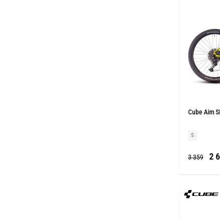
Cube Aim SL
S
2 6
3 359