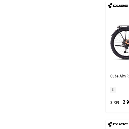
Cube Aim Ra
S
2 9
3 739