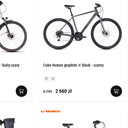
- biały-szary
Cube Nature graphite´n´black - czarny
50
62
2 660 zł
3 799