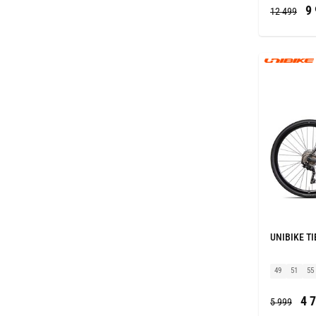
9 
12 499
UNIBIKE TIE
49
51
55
4 7
5 999