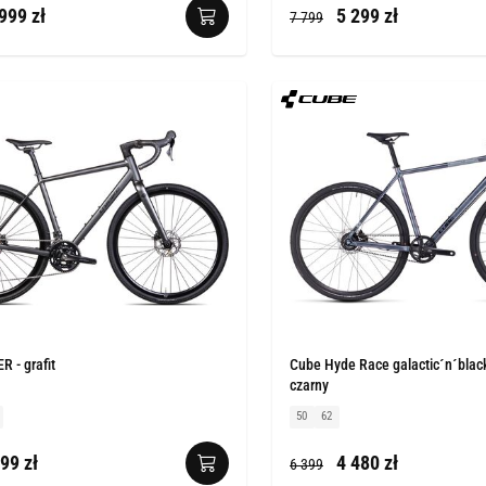
999 zł
5 299 zł
7 799
R - grafit
Cube Hyde Race galactic´n´black 
czarny
50
62
99 zł
4 480 zł
6 399