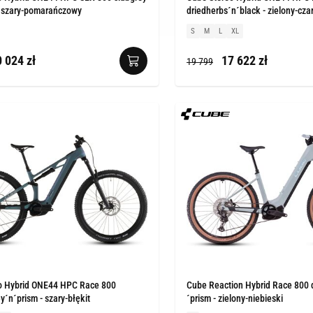
- szary-pomarańczowy
driedherbs´n´black - zielony-cza
S
M
L
XL
 024 zł
17 622 zł
19 799
o Hybrid ONE44 HPC Race 800
Cube Reaction Hybrid Race 800 
´n´prism - szary-błękit
´prism - zielony-niebieski