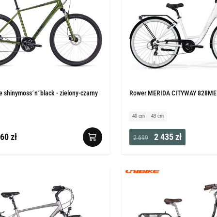
 shinymoss´n´black - zielony-czarny
Rower MERIDA CITYWAY 828MERI
40 cm
43 cm
60 zł
2 435 zł
2 699