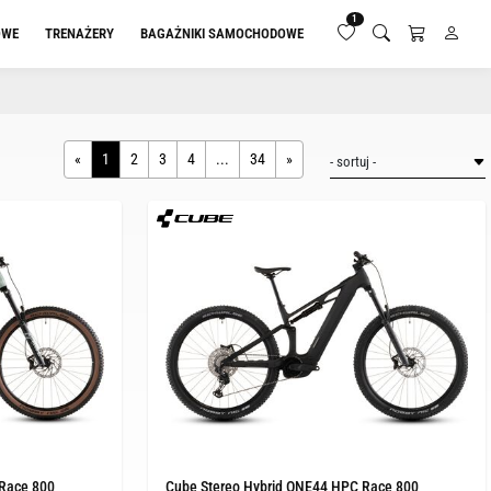
1
OWE
TRENAŻERY
BAGAŻNIKI SAMOCHODOWE
«
1
2
3
4
...
34
»
 Race 800
Cube Stereo Hybrid ONE44 HPC Race 800