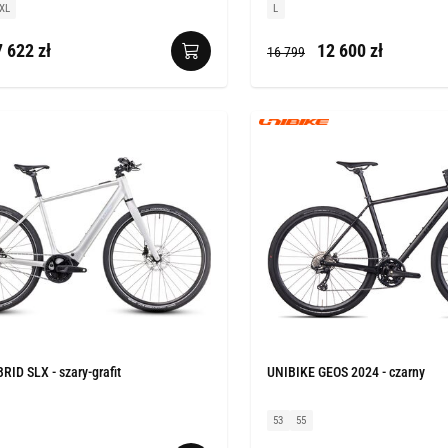
XL
L
 622 zł
12 600 zł
16 799
ID SLX - szary-grafit
UNIBIKE GEOS 2024 - czarny
53
55