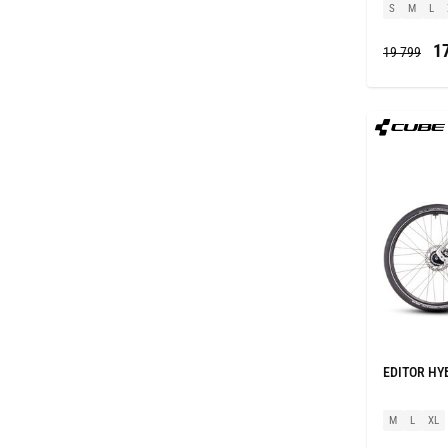
S
M
L
17
19 799
EDITOR HYBR
M
L
XL