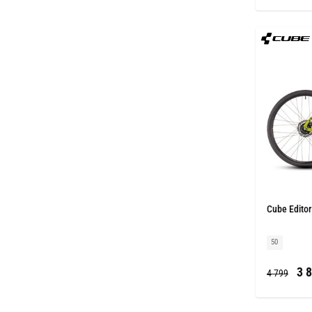
Cube Editor
50
3 8
4 799