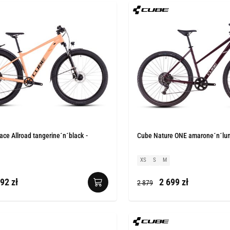
ce Allroad tangerine´n´black -
Cube Nature ONE amarone´n´luna
XS
S
M
92 zł
2 699 zł
2 879