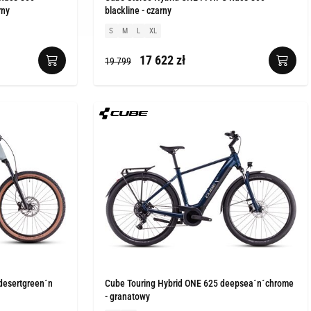
rny
blackline - czarny
S
M
L
XL
17 622 zł
19 799
desertgreen´n
Cube Touring Hybrid ONE 625 deepsea´n´chrome
- granatowy