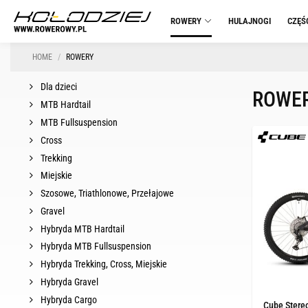
ROWERY
HULAJNOGI
CZĘŚ
HOME
ROWERY
Dla dzieci
ROWE
MTB Hardtail
MTB Fullsuspension
Cross
Trekking
Miejskie
Szosowe, Triathlonowe, Przełajowe
Gravel
Hybryda MTB Hardtail
Hybryda MTB Fullsuspension
Hybryda Trekking, Cross, Miejskie
Hybryda Gravel
Hybryda Cargo
Cube Stere