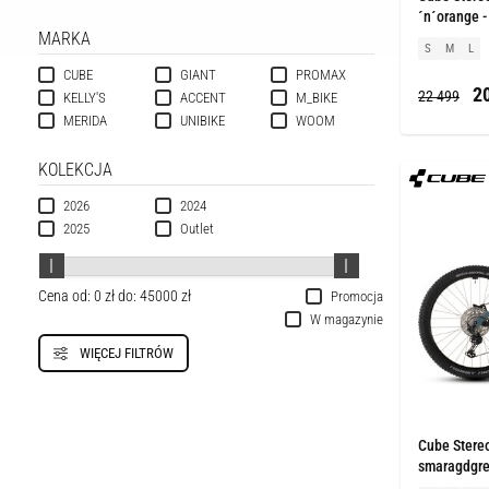
´n´orange 
MARKA
S
M
L
CUBE
GIANT
PROMAX
20
22 499
KELLY'S
ACCENT
M_BIKE
MERIDA
UNIBIKE
WOOM
KOLEKCJA
2026
2024
2025
Outlet
Cena od:
0 zł
do:
45000 zł
Promocja
W magazynie
WIĘCEJ FILTRÓW
Cube Stere
smaragdgrey