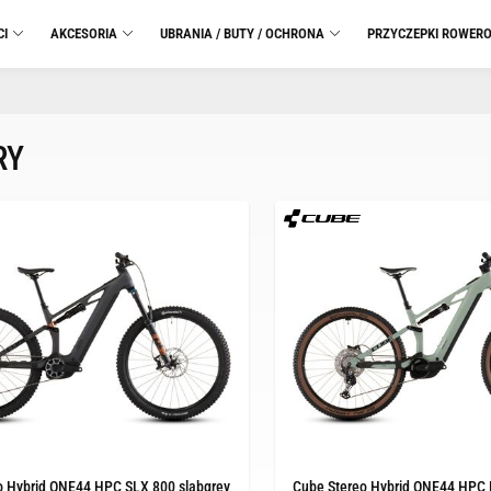
CI
AKCESORIA
UBRANIA / BUTY / OCHRONA
PRZYCZEPKI ROWER
RY
o Hybrid ONE44 HPC SLX 800 slabgrey
Cube Stereo Hybrid ONE44 HPC