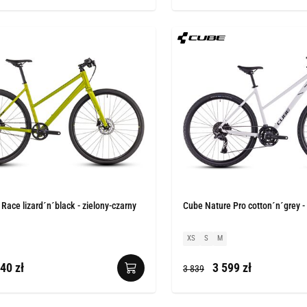
 Race lizard´n´black - zielony-czarny
Cube Nature Pro cotton´n´grey - 
XS
S
M
40 zł
3 599 zł
3 839