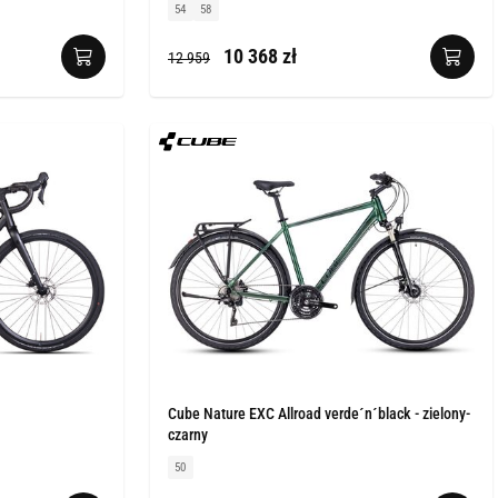
54
58
10 368 zł
12 959
Cube Nature EXC Allroad verde´n´black - zielony-
czarny
50