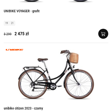
UNIBIKE VOYAGER - grafit
19
21
2 475 zł
3 299
unibike citizen 2023 - czarny