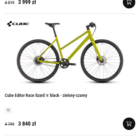
3 999 zł
4 319
Cube Editor Race lizard´n´black - zielony-czarny
50
3 840 zł
4 799