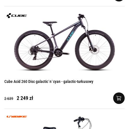
Cube Acid 260 Disc galactic´n´cyan - galactic-turkusowy
2 249 zł
2 639