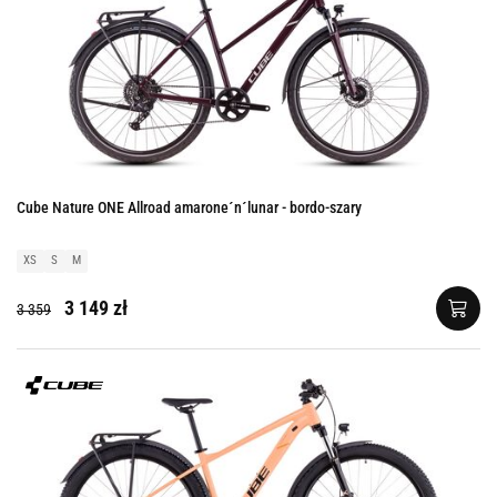
Cube Nature ONE Allroad amarone´n´lunar - bordo-szary
XS
S
M
3 149 zł
3 359