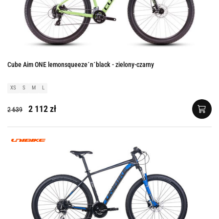
Cube Aim ONE lemonsqueeze´n´black - zielony-czarny
XS
S
M
L
2 112 zł
2 639