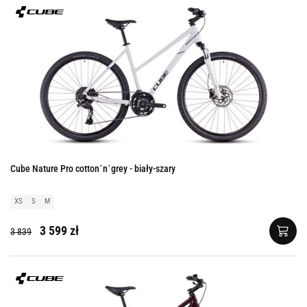
Cube Nature Pro cotton´n´grey - biały-szary
XS
S
M
3 599 zł
3 839