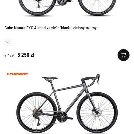
Cube Nature EXC Allroad verde´n´black - zielony-czarny
50
5 250 zł
7 499