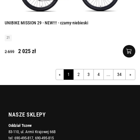
UNIBIKE MISSION 29 - NEW!!! - czarny-niebieski
21
2 025 zł
2 699
«
1
2
3
4
...
34
»
NASZE SKLEPY
Oddział Tczew
83-110, ul. Armii Krajowej 66B
tel:
690-495-817
,
690-495-815