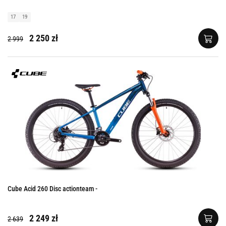
17
19
2 250 zł
2 999
Cube Acid 260 Disc actionteam -
2 249 zł
2 639