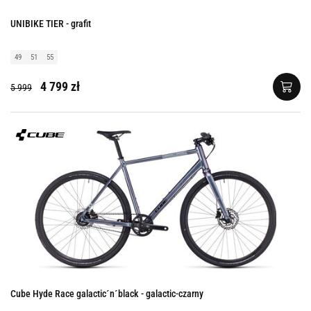
UNIBIKE TIER - grafit
49
51
55
4 799 zł
5 999
Cube Hyde Race galactic´n´black - galactic-czarny