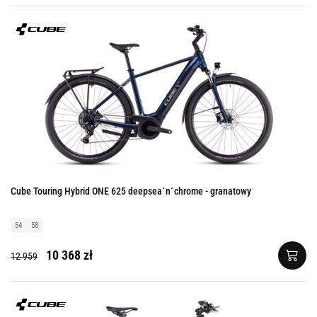
Cube Touring Hybrid ONE 625 deepsea´n´chrome - granatowy
54
58
10 368 zł
12 959