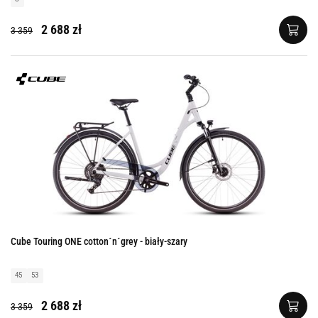
2 688 zł
3 359
Cube Touring ONE cotton´n´grey - biały-szary
45
53
2 688 zł
3 359