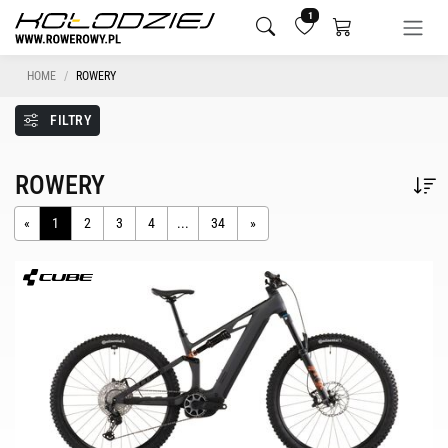
1
HOME
ROWERY
FILTRY
ROWERY
«
1
2
3
4
...
34
»