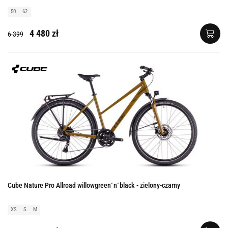
50
62
4 480 zł
6 399
Cube Nature Pro Allroad willowgreen´n´black - zielony-czarny
XS
S
M