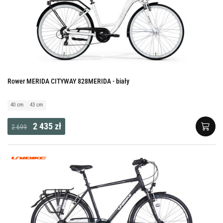
Rower MERIDA CITYWAY 828MERIDA - biały
40 cm
43 cm
2 435 zł
2 699