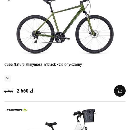
Cube Nature shinymoss´n´black - zielony-czarny
50
2 660 zł
3 799