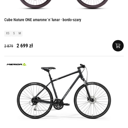
Cube Nature ONE amarone´n´lunar - bordo-szary
XS
S
M
2 699 zł
2 879