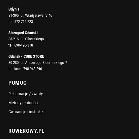
Gdynia
81-395, ul. Władysława IV 46
tel:
572-712-223
Starogard Gdański
83-216, ul. Sikorskiego 11
tel:
690-495-818
Gdańsk - CUBE STORE
80-280, ul. Antoniego Słonimskiego 7
tel. kom:
798 943 296
POMOC
Reklamacje / zwroty
Metody płatności
Gwarancje i instrukcje
ROWEROWY.PL