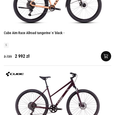
Cube Aim Race Allroad tangerine´n´black -
S
2 992 zł
3 739