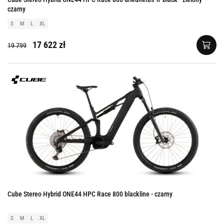
czarny
S
M
L
XL
17 622 zł
19 799
Cube Stereo Hybrid ONE44 HPC Race 800 blackline - czarny
S
M
L
XL