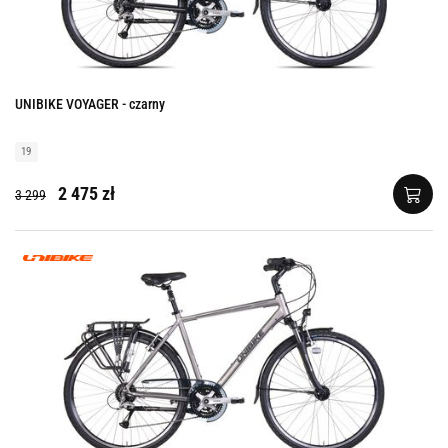
UNIBIKE VOYAGER - czarny
19
2 475 zł
3 299