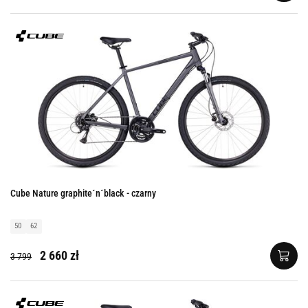
Cube Nature graphite´n´black - czarny
50
62
2 660 zł
3 799