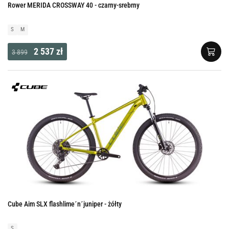
Rower MERIDA CROSSWAY 40 - czarny-srebrny
S
M
2 537 zł
3 899
Cube Aim SLX flashlime´n´juniper - żółty
S