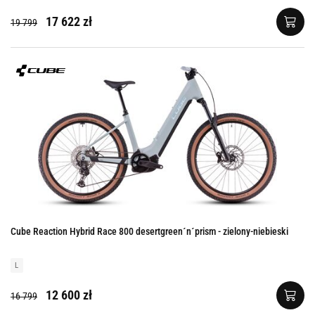
17 622 zł
19 799
Cube Reaction Hybrid Race 800 desertgreen´n´prism - zielony-niebieski
L
12 600 zł
16 799