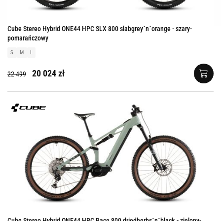
Cube Stereo Hybrid ONE44 HPC SLX 800 slabgrey´n´orange - szary-
pomarańczowy
S
M
L
20 024 zł
22 499
Cube Stereo Hybrid ONE44 HPC Race 800 driedherbs´n´black - zielony-