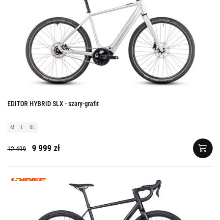
EDITOR HYBRID SLX - szary-grafit
M
L
XL
9 999 zł
12 499