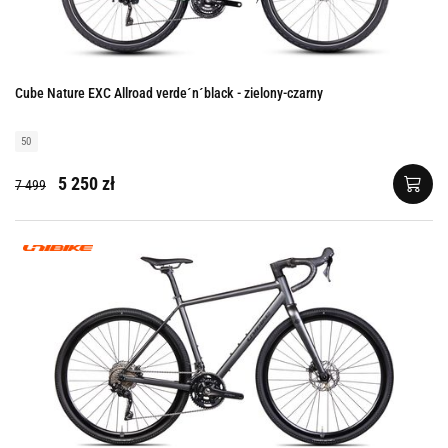
Cube Nature EXC Allroad verde´n´black - zielony-czarny
50
5 250 zł
7 499