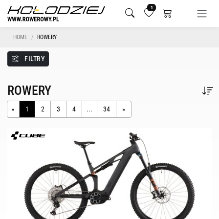
1
HOME
ROWERY
FILTRY
ROWERY
«
1
2
3
4
...
34
»