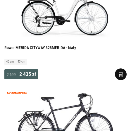
Rower MERIDA CITYWAY 828MERIDA - biały
40 cm
43 cm
2 435 zł
2 699