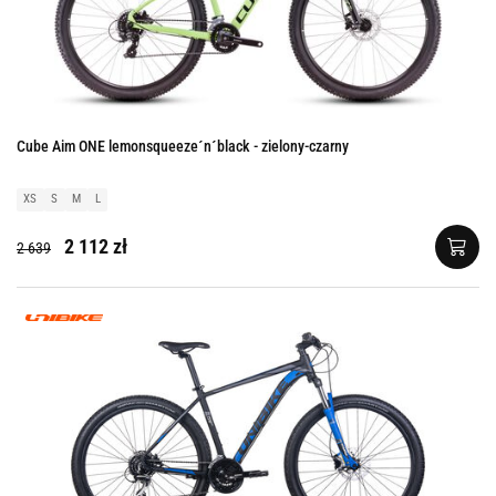
Cube Aim ONE lemonsqueeze´n´black - zielony-czarny
XS
S
M
L
2 112 zł
2 639