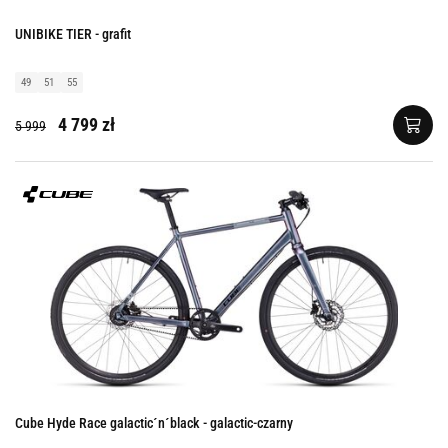
UNIBIKE TIER - grafit
49
51
55
4 799 zł
5 999
Cube Hyde Race galactic´n´black - galactic-czarny