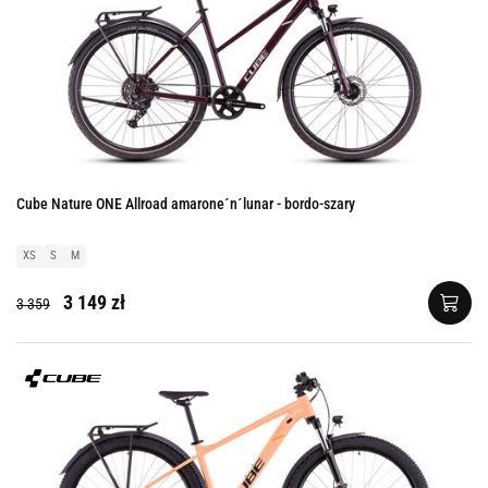
Cube Nature ONE Allroad amarone´n´lunar - bordo-szary
XS
S
M
3 149 zł
3 359