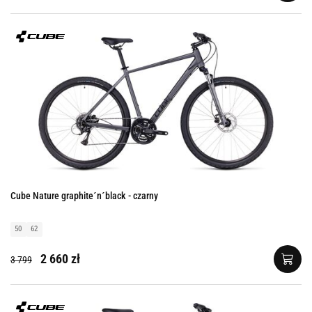
Cube Nature graphite´n´black - czarny
50
62
2 660 zł
3 799