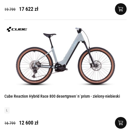
17 622 zł
19 799
Cube Reaction Hybrid Race 800 desertgreen´n´prism - zielony-niebieski
L
12 600 zł
16 799