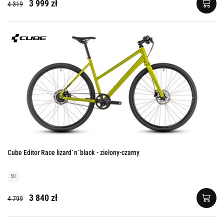
3 999 zł
4 319
Cube Editor Race lizard´n´black - zielony-czarny
50
3 840 zł
4 799