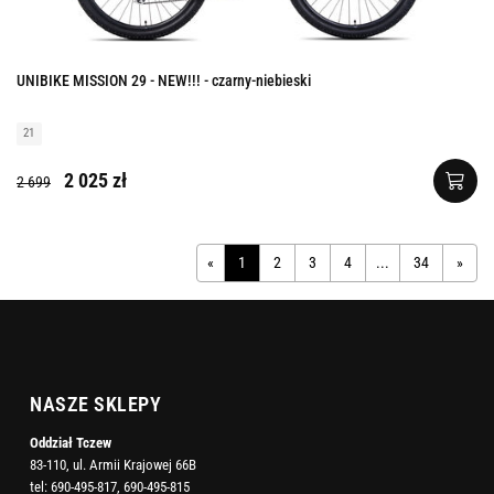
UNIBIKE MISSION 29 - NEW!!! - czarny-niebieski
21
2 025 zł
2 699
«
1
2
3
4
...
34
»
NASZE SKLEPY
Oddział Tczew
83-110, ul. Armii Krajowej 66B
tel:
690-495-817
,
690-495-815