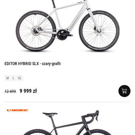
EDITOR HYBRID SLX - szary-grafit
M
L
XL
9 999 zł
12 499