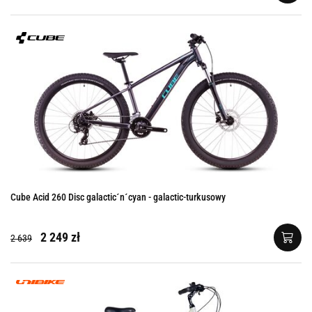
Cube Acid 260 Disc galactic´n´cyan - galactic-turkusowy
2 249 zł
2 639