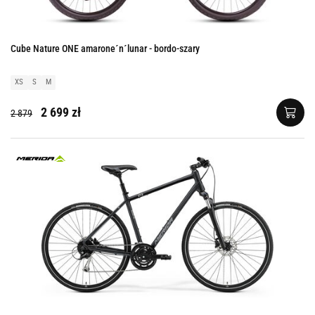
Cube Nature ONE amarone´n´lunar - bordo-szary
XS
S
M
2 699 zł
2 879