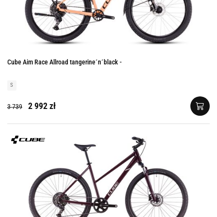
Cube Aim Race Allroad tangerine´n´black -
S
2 992 zł
3 739