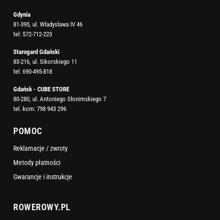
Gdynia
81-395, ul. Władysława IV 46
tel:
572-712-223
Starogard Gdański
83-216, ul. Sikorskiego 11
tel:
690-495-818
Gdańsk - CUBE STORE
80-280, ul. Antoniego Słonimskiego 7
tel. kom:
798 943 296
POMOC
Reklamacje / zwroty
Metody płatności
Gwarancje i instrukcje
ROWEROWY.PL