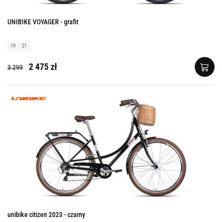
UNIBIKE VOYAGER - grafit
19
21
2 475 zł
3 299
unibike citizen 2023 - czarny