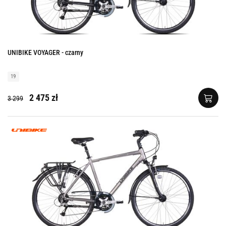
UNIBIKE VOYAGER - czarny
19
2 475 zł
3 299