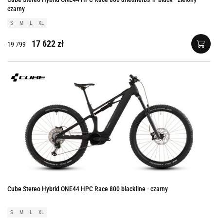
czarny
S
M
L
XL
17 622 zł
19 799
Cube Stereo Hybrid ONE44 HPC Race 800 blackline - czarny
S
M
L
XL