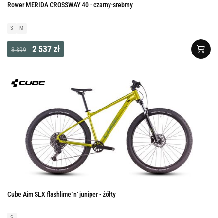
Rower MERIDA CROSSWAY 40 - czarny-srebrny
S
M
2 537 zł
3 899
Cube Aim SLX flashlime´n´juniper - żółty
S