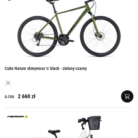
Cube Nature shinymoss´n´black - zielony-czarny
50
2 660 zł
3 799