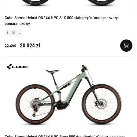
Cube Stereo Hybrid ONE44 HPC SLX 800 slabgrey´n´orange - szary-
pomarańczowy
S
M
L
20 024 zł
22 499
Cube Stereo Hybrid ONE44 HPC Race 800 driedherbs´n´black - zielony-