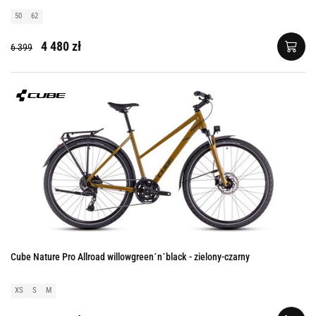
50
62
4 480 zł
6 399
Cube Nature Pro Allroad willowgreen´n´black - zielony-czarny
XS
S
M