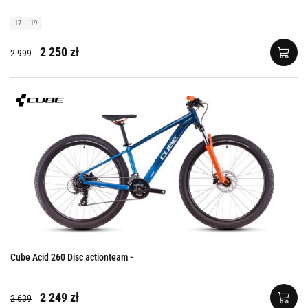
17
19
2 250 zł
2 999
Cube Acid 260 Disc actionteam -
2 249 zł
2 639