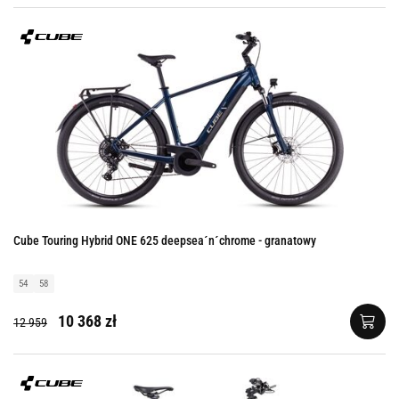
Cube Touring Hybrid ONE 625 deepsea´n´chrome - granatowy
54
58
10 368 zł
12 959