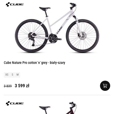
Cube Nature Pro cotton´n´grey - biały-szary
XS
S
M
3 599 zł
3 839