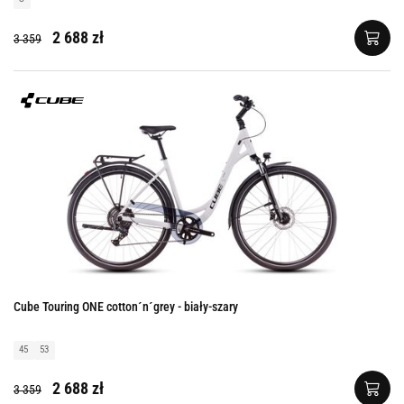
2 688 zł
3 359
Cube Touring ONE cotton´n´grey - biały-szary
45
53
2 688 zł
3 359