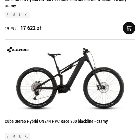
czarny
S
M
L
XL
17 622 zł
19 799
Cube Stereo Hybrid ONE44 HPC Race 800 blackline - czarny
S
M
L
XL