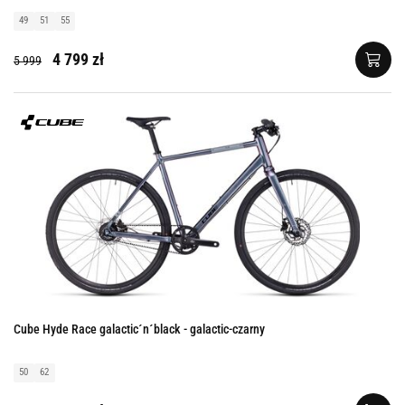
49
51
55
4 799 zł
5 999
Cube Hyde Race galactic´n´black - galactic-czarny
50
62