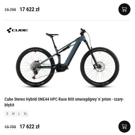
17 622 zł
19 799
Cube Stereo Hybrid ONE44 HPC Race 800 smaragdgrey´n´prism - szary-
błękit
S
M
L
XL
17 622 zł
19 799