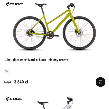
Cube Editor Race lizard´n´black - zielony-czarny
50
3 840 zł
4 799