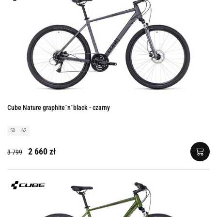
Cube Nature graphite´n´black - czarny
50
62
2 660 zł
3 799