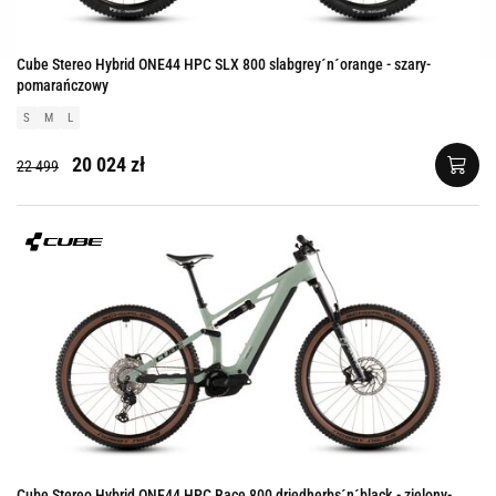
Cube Stereo Hybrid ONE44 HPC SLX 800 slabgrey´n´orange - szary-
pomarańczowy
S
M
L
20 024 zł
22 499
Cube Stereo Hybrid ONE44 HPC Race 800 driedherbs´n´black - zielony-