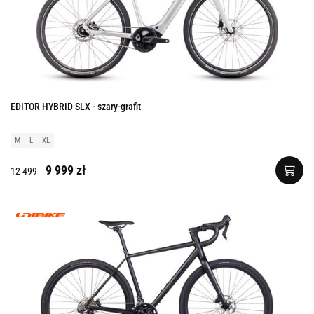
EDITOR HYBRID SLX - szary-grafit
M
L
XL
9 999 zł
12 499