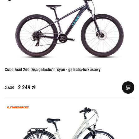
Cube Acid 260 Disc galactic´n´cyan - galactic-turkusowy
2 249 zł
2 639