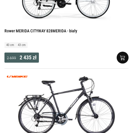
Rower MERIDA CITYWAY 828MERIDA - biały
40 cm
43 cm
2 435 zł
2 699