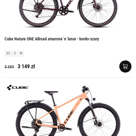
Cube Nature ONE Allroad amarone´n´lunar - bordo-szary
XS
S
M
3 149 zł
3 359