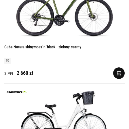
Cube Nature shinymoss´n´black - zielony-czarny
50
2 660 zł
3 799