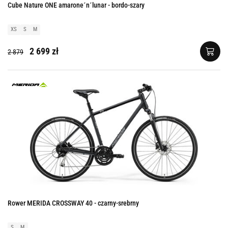
Cube Nature ONE amarone´n´lunar - bordo-szary
XS
S
M
2 699 zł
2 879
Rower MERIDA CROSSWAY 40 - czarny-srebrny
S
M