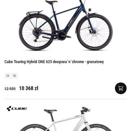
Cube Touring Hybrid ONE 625 deepsea´n´chrome - granatowy
54
58
10 368 zł
12 959