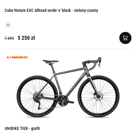
Cube Nature EXC Allroad verde´n´black - zielony-czarny
50
5 250 zł
7 499
UNIBIKE TIER - grafit