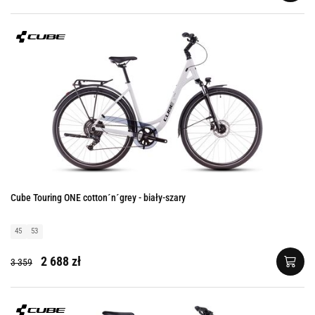
Cube Touring ONE cotton´n´grey - biały-szary
45
53
2 688 zł
3 359