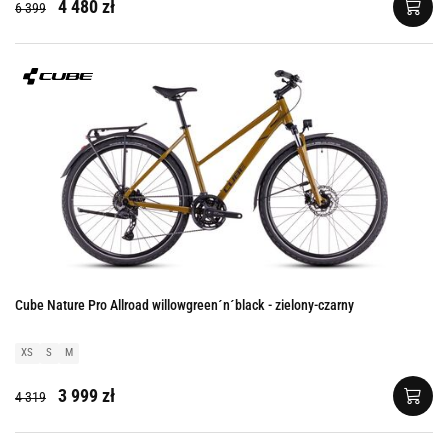
4 480 zł
6 399
Cube Nature Pro Allroad willowgreen´n´black - zielony-czarny
XS
S
M
3 999 zł
4 319