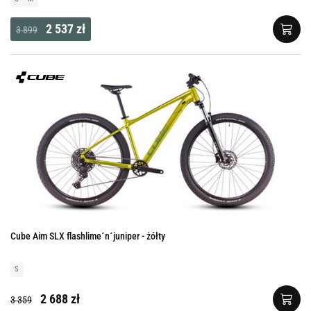
2 537 zł
3 899
Cube Aim SLX flashlime´n´juniper - żółty
S
2 688 zł
3 359