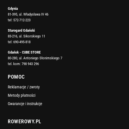
Gdynia
81-395, ul. Władysława IV 46
tel:
572-712-223
Starogard Gdański
83-216, ul. Sikorskiego 11
tel:
690-495-818
Gdańsk - CUBE STORE
80-280, ul. Antoniego Słonimskiego 7
tel. kom:
798 943 296
POMOC
Reklamacje / zwroty
Metody płatności
Gwarancje i instrukcje
ROWEROWY.PL