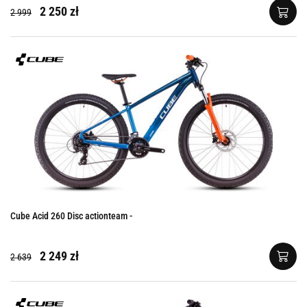
2 250 zł
2 999
Cube Acid 260 Disc actionteam -
2 249 zł
2 639