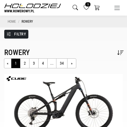
1
HOME
ROWERY
FILTRY
ROWERY
«
1
2
3
4
...
34
»