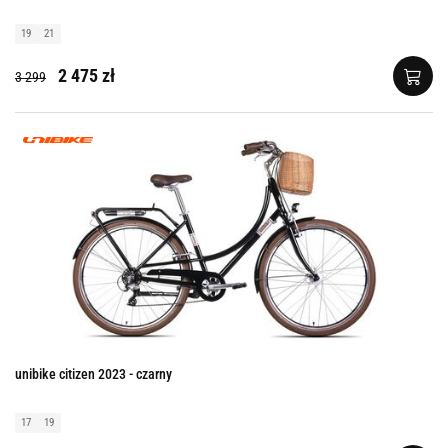
19
21
2 475 zł
3 299
unibike citizen 2023 - czarny
17
19