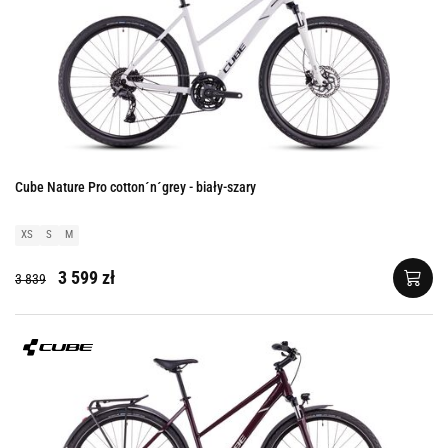
Cube Nature Pro cotton´n´grey - biały-szary
XS
S
M
3 599 zł
3 839