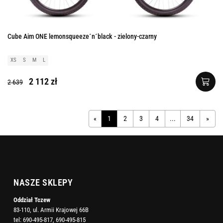
Cube Aim ONE lemonsqueeze´n´black - zielony-czarny
XS
S
M
L
2 112 zł
2 639
«
1
2
3
4
...
34
»
NASZE SKLEPY
Oddział Tczew
83-110, ul. Armii Krajowej 66B
tel:
690-495-817
,
690-495-815