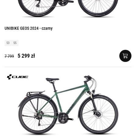
UNIBIKE GEOS 2024 - czarny
53
55
5 299 zł
7 799