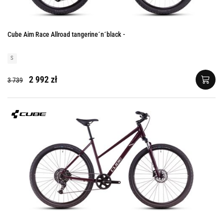
Cube Aim Race Allroad tangerine´n´black -
S
2 992 zł
3 739