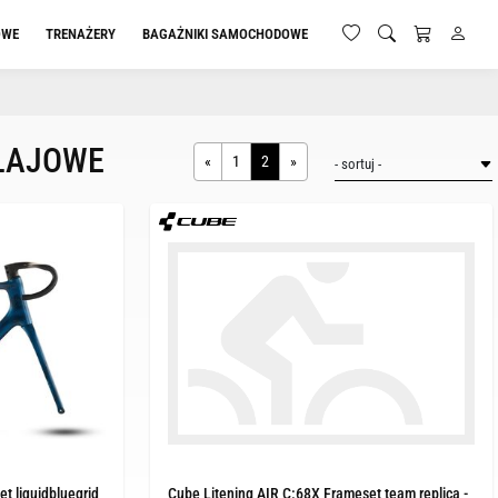
OWE
TRENAŻERY
BAGAŻNIKI SAMOCHODOWE
EŁAJOWE
«
1
2
»
t liquidbluegrid
Cube Litening AIR C:68X Frameset team replica -