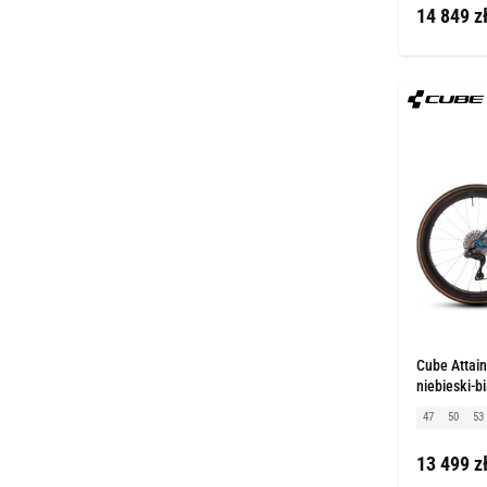
14 849 z
Cube Attain
niebieski-bi
47
50
53
13 499 z