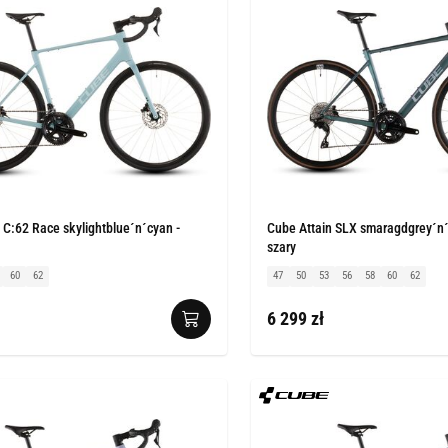
 C:62 Race skylightblue´n´cyan -
Cube Attain SLX smaragdgrey´n´p
szary
60
62
47
50
53
56
58
60
62
6 299 zł