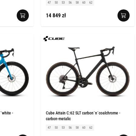
47
50
53
56
58
60
62
14 849 zł
´white -
Cube Attain C:62 SLT carbon´n´coalchrome -
carbon-metalic
47
50
53
56
58
60
62