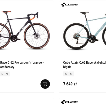
 Race C:62 Pro carbon´n´orange -
Cube Attain C:62 Race skylightb
marańczowy
błękit
L
XL
50
53
ł
7 649 zł