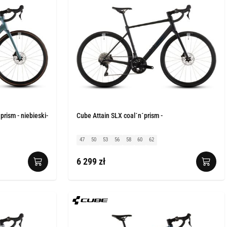
rism - niebieski-
Cube Attain SLX coal´n´prism -
47
50
53
56
58
60
62
6 299 zł