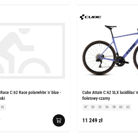
Race C:62 Race polarwhite´n´blue -
Cube Attain C:62 SLX lucidlilac´n
ski
fioletowy-czarny
XL
47
50
53
56
58
60
62
ł
11 249 zł