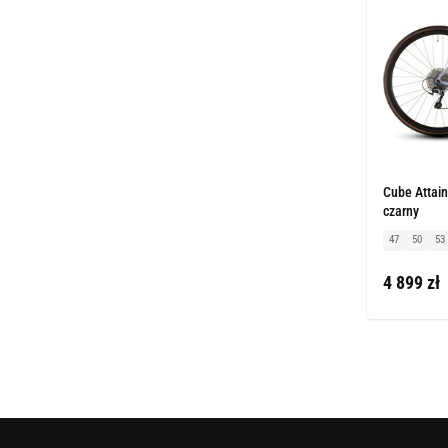
Cube Attain
czarny
47
50
53
4 899 zł