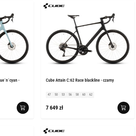
lue´n´cyan -
Cube Attain C:62 Race blackline - czarny
47
50
53
56
58
60
62
7 649 zł