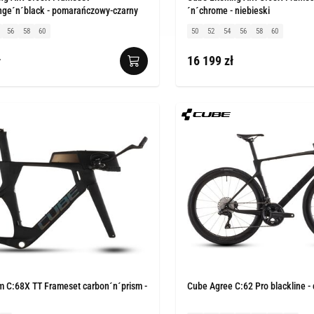
nge´n´black - pomarańczowy-czarny
´n´chrome - niebieski
56
58
60
50
52
54
56
58
60
ł
16 199 zł
m C:68X TT Frameset carbon´n´prism -
Cube Agree C:62 Pro blackline -