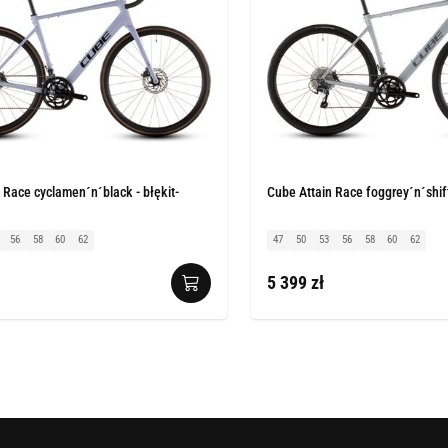
 Race cyclamen´n´black - błękit-
Cube Attain Race foggrey´n´shift
56
58
60
62
47
50
53
56
58
60
62
5 399 zł