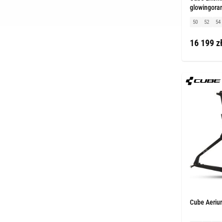
glowingora
50
52
54
16 199 z
Cube Aeriu