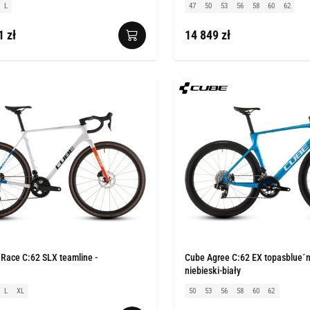
L
47
50
53
56
58
60
62
1 zł
14 849 zł
Race C:62 SLX teamline -
Cube Agree C:62 EX topasblue´n
niebieski-biały
L
XL
50
53
56
58
60
62