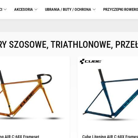
CI
AKCESORIA
UBRANIA / BUTY / OCHRONA
PRZYCZEPKI ROWER
Y SZOSOWE, TRIATHLONOWE, PRZ
ing AIR C:68X Frameset
Cube Litening AIR C:68X Framese