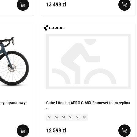
13 499 zł
ey - granatowy-
Cube Litening AERO C:68X Frameset team replica
-
50
52
54
56
58
60
12 599 zł