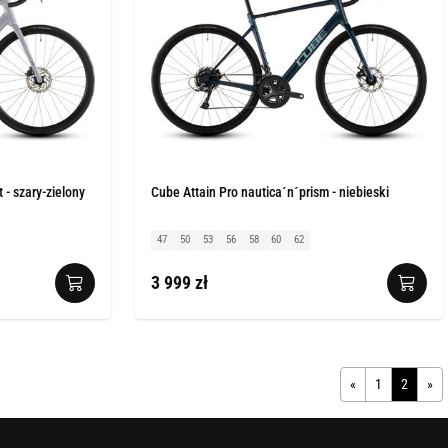
 - szary-zielony
Cube Attain Pro nautica´n´prism - niebieski
47
50
53
56
58
60
62
3 999 zł
«
1
2
»