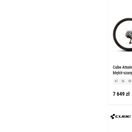
Cube Attain
błękit-szary
47
56
58
7 649 zł