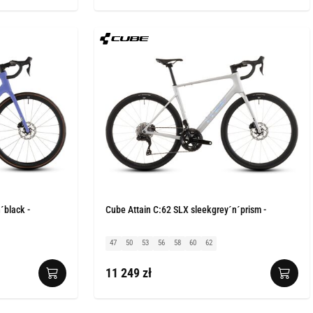
´black -
Cube Attain C:62 SLX sleekgrey´n´prism -
47
50
53
56
58
60
62
11 249 zł