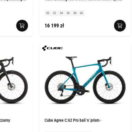
50
52
54
56
58
60
16 199 zł
 czarny
Cube Agree C:62 Pro bali´n´prism -