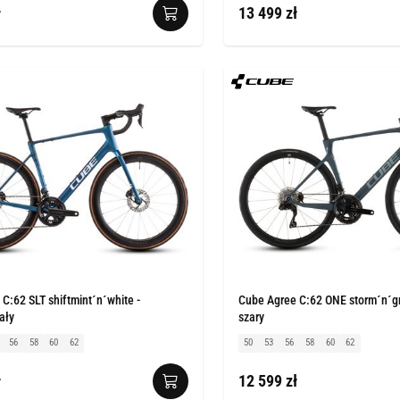
ł
13 499 zł
 C:62 SLT shiftmint´n´white -
Cube Agree C:62 ONE storm´n´gr
ały
szary
56
58
60
62
50
53
56
58
60
62
ł
12 599 zł