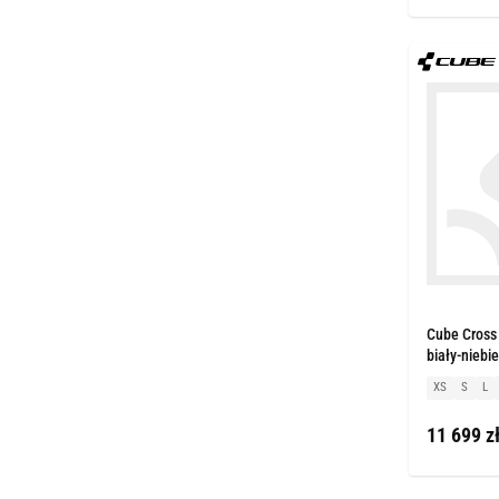
Cube Cross 
biały-niebie
XS
S
L
11 699 z