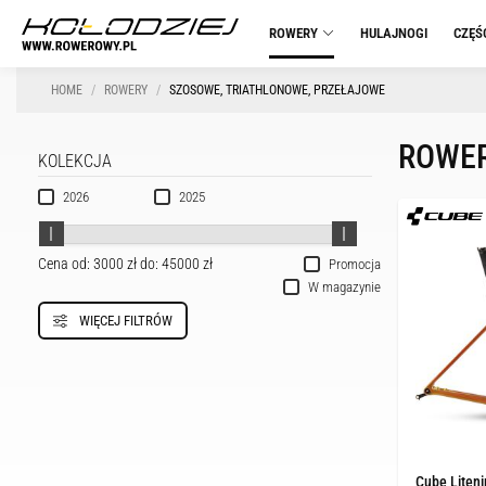
ROWERY
HULAJNOGI
CZĘŚ
HOME
ROWERY
SZOSOWE, TRIATHLONOWE, PRZEŁAJOWE
ROWER
KOLEKCJA
2026
2025
Cena od:
3000 zł
do:
45000 zł
Promocja
W magazynie
WIĘCEJ FILTRÓW
Cube Liten