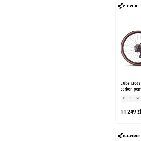
Cube Cross
carbon-po
XS
S
M
11 249 z