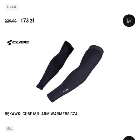
XL/XXL
173 zł
229,99
RĘKAWKI CUBE M/L ARM WARMERS CZA
M/L