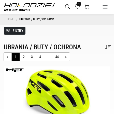
1
HOME
UBRANIA / BUTY / OCHRONA
FILTRY
UBRANIA / BUTY / OCHRONA
«
1
2
3
4
...
44
»