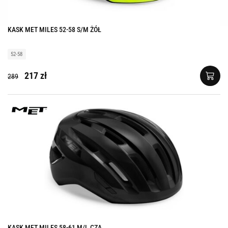
KASK MET MILES 52-58 S/M ŻÓŁ
52-58
217 zł
289
KASK MET MILES 58-61 M/L CZA