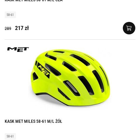
58-61
217 zł
289
KASK MET MILES 58-61 M/L ŻÓŁ
58-61