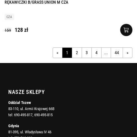
RĘKAWICZKI B/GRASS UNION M CZA
CZA
128 zł
159
«
1
2
3
4
...
44
»
NASZE SKLEPY
Oddział Tczew
83-110, ul. Armii Krajowej 66B
tel:
690-495-817
,
690-495-815
Gdynia
81-395, ul. Władysława IV 46