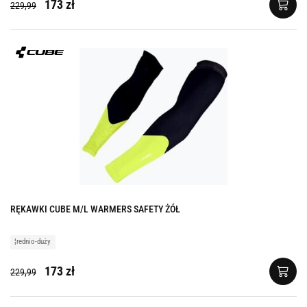
173 zł
229,99
RĘKAWKI CUBE M/L WARMERS SAFETY ŻÓŁ
¦rednio-duży
173 zł
229,99