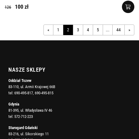
100 zł
126
«
1
2
3
4
5
...
44
»
NASZE SKLEPY
Oddział Tczew
83-110, ul. Armii Krajowej 66B
tel:
690-495-817
,
690-495-815
Gdynia
81-395, ul. Władysława IV 46
tel:
572-712-223
Starogard Gdański
83-216, ul. Sikorskiego 11