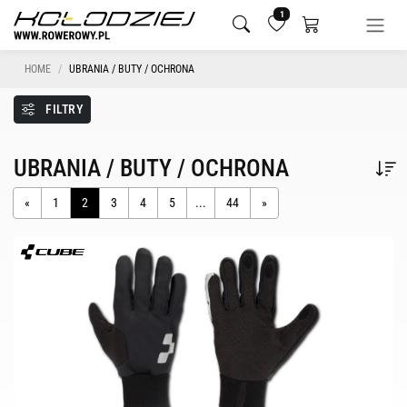
1
HOME
UBRANIA / BUTY / OCHRONA
FILTRY
UBRANIA / BUTY / OCHRONA
«
1
2
3
4
5
...
44
»