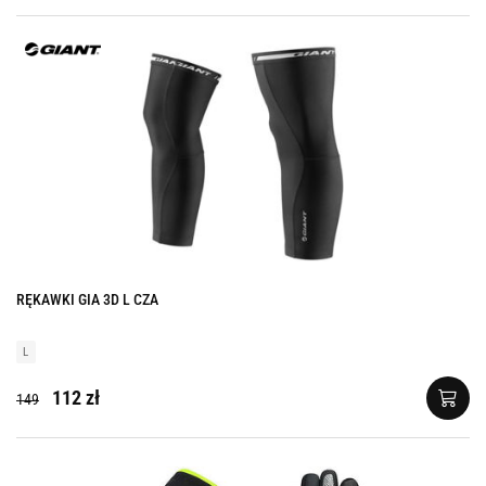
RĘKAWKI GIA 3D L CZA
L
112 zł
149