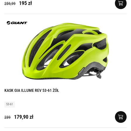
195 zł
259,99
KASK GIA ILLUME REV 53-61 ŻÓŁ
53-61
179,90 zł
239