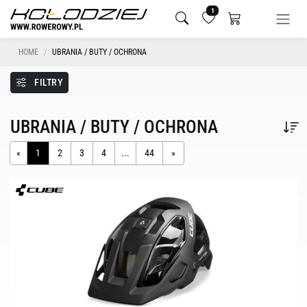
1
HOME
UBRANIA / BUTY / OCHRONA
FILTRY
UBRANIA / BUTY / OCHRONA
«
1
2
3
4
...
44
»