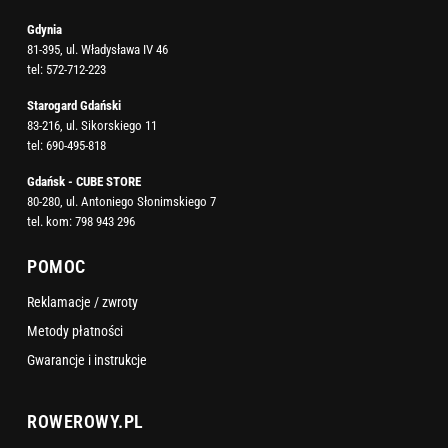
Gdynia
81-395, ul. Władysława IV 46
tel:
572-712-223
Starogard Gdański
83-216, ul. Sikorskiego 11
tel:
690-495-818
Gdańsk - CUBE STORE
80-280, ul. Antoniego Słonimskiego 7
tel. kom:
798 943 296
POMOC
Reklamacje / zwroty
Metody płatności
Gwarancje i instrukcje
ROWEROWY.PL