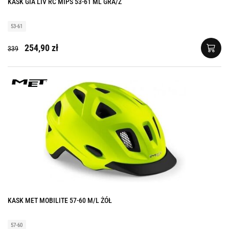
KASK GIA LIV RC MIPS 53-61 ML GRA/Z
53-61
254,90 zł
339
KASK MET MOBILITE 57-60 M/L ŻÓŁ
57-60