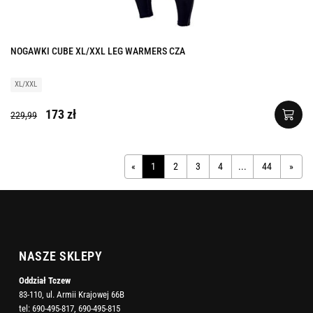
NOGAWKI CUBE XL/XXL LEG WARMERS CZA
XL/XXL
173 zł
229,99
«
1
2
3
4
...
44
»
NASZE SKLEPY
Oddział Tczew
83-110, ul. Armii Krajowej 66B
tel:
690-495-817
,
690-495-815