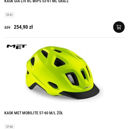
KASK GIA LIV RC MIPS 53-61 ML GRA/Z
53-61
254,90 zł
339
KASK MET MOBILITE 57-60 M/L ŻÓŁ
57-60