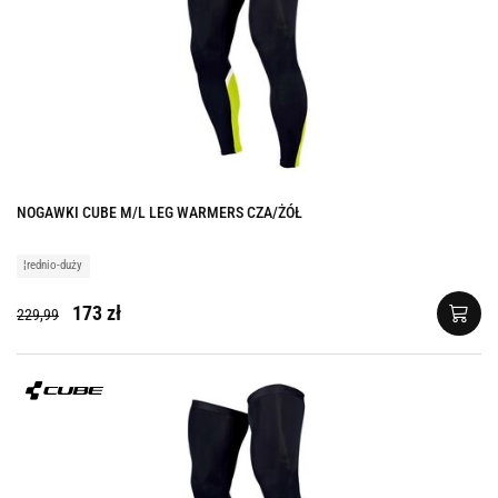
NOGAWKI CUBE M/L LEG WARMERS CZA/ŻÓŁ
¦rednio-duży
173 zł
229,99