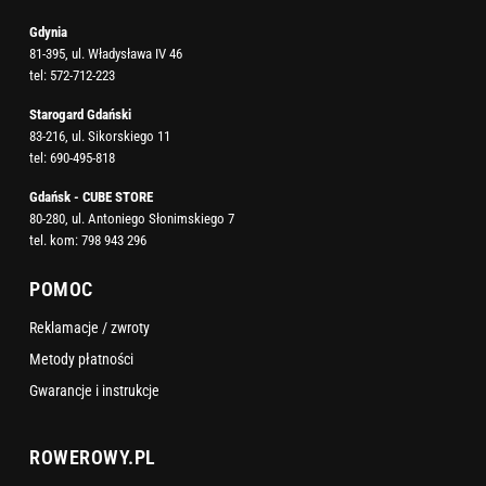
Gdynia
81-395, ul. Władysława IV 46
tel:
572-712-223
Starogard Gdański
83-216, ul. Sikorskiego 11
tel:
690-495-818
Gdańsk - CUBE STORE
80-280, ul. Antoniego Słonimskiego 7
tel. kom:
798 943 296
POMOC
Reklamacje / zwroty
Metody płatności
Gwarancje i instrukcje
ROWEROWY.PL