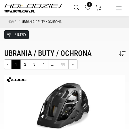
1
HOME
UBRANIA / BUTY / OCHRONA
FILTRY
UBRANIA / BUTY / OCHRONA
«
1
2
3
4
...
44
»