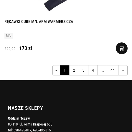
RĘKAWKI CUBE M/L ARM WARMERS CZA
M/L
173 zł
229,99
«
1
2
3
4
...
44
»
NASZE SKLEPY
Oddział Tczew
83-110, ul. Armii Krajowej 66B
tel:
690-495-817
,
690-495-815