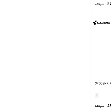
57
759,99
SPODENKI 
L
46
619,99