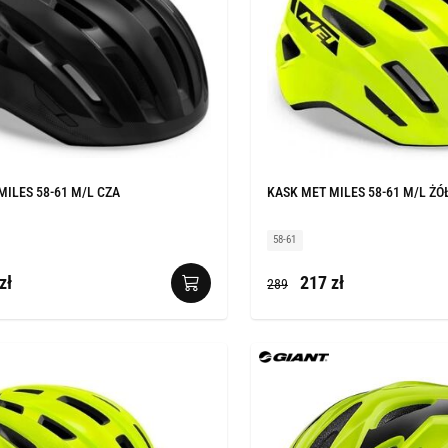
MILES 58-61 M/L CZA
KASK MET MILES 58-61 M/L ŻÓ
58-61
zł
217 zł
289