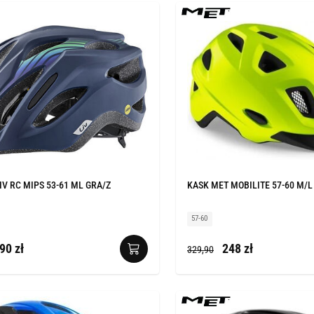
IV RC MIPS 53-61 ML GRA/Z
KASK MET MOBILITE 57-60 M/L
57-60
90 zł
248 zł
329,90