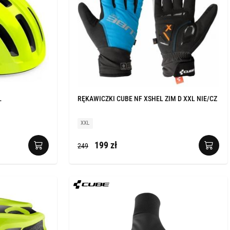
Ł
RĘKAWICZKI CUBE NF XSHEL ZIM D XXL NIE/CZ
XXL
199 zł
249