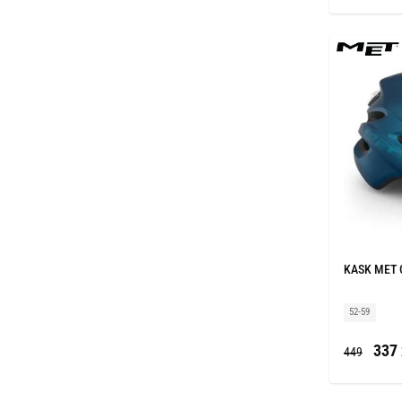
KASK MET 
52-59
337 
449