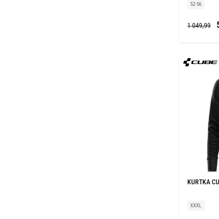
52-56
5
1 049,99
KURTKA CU
XXXL