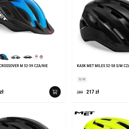
CROSSOVER M 52-59 CZA/NIE
KASK MET MILES 52-58 S/M CZ
52-58
zł
217 zł
289