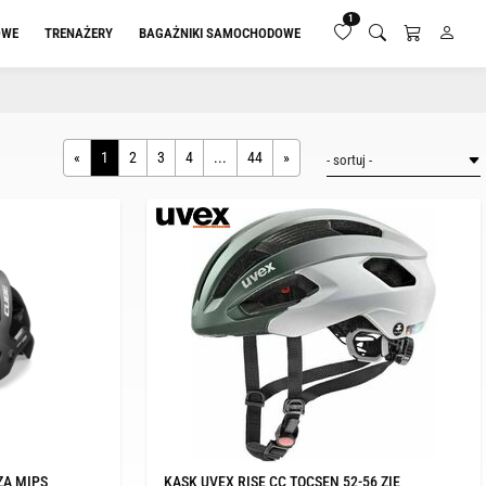
1
OWE
TRENAŻERY
BAGAŻNIKI SAMOCHODOWE
«
1
2
3
4
...
44
»
ZA MIPS
KASK UVEX RISE CC TOCSEN 52-56 ZIE