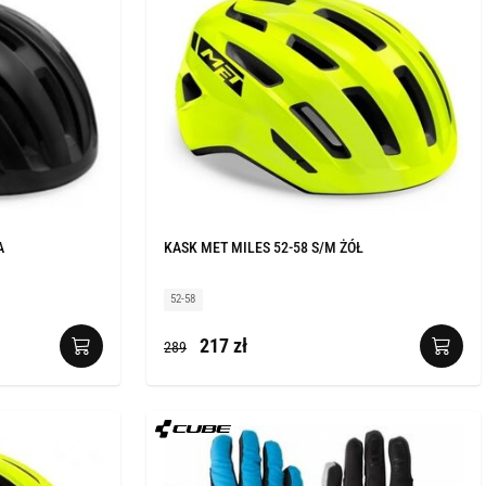
A
KASK MET MILES 52-58 S/M ŻÓŁ
52-58
217 zł
289