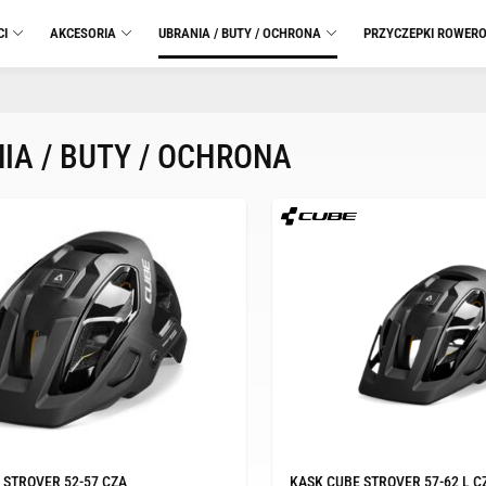
CI
AKCESORIA
UBRANIA / BUTY / OCHRONA
PRZYCZEPKI ROWER
IA / BUTY / OCHRONA
 STROVER 52-57 CZA
KASK CUBE STROVER 57-62 L C