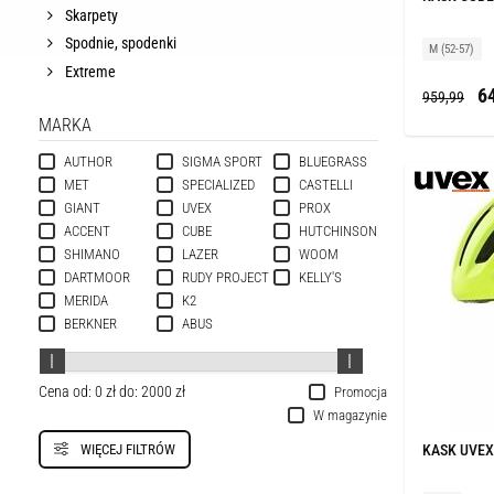
Skarpety
Spodnie, spodenki
M (52-57)
Extreme
64
959,99
MARKA
AUTHOR
SIGMA SPORT
BLUEGRASS
MET
SPECIALIZED
CASTELLI
GIANT
UVEX
PROX
ACCENT
CUBE
HUTCHINSON
SHIMANO
LAZER
WOOM
DARTMOOR
RUDY PROJECT
KELLY'S
MERIDA
K2
BERKNER
ABUS
Cena od:
0 zł
do:
2000 zł
Promocja
W magazynie
WIĘCEJ FILTRÓW
KASK UVEX 