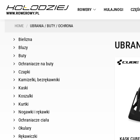
ROWERY
HULAJNOGI
CZĘŚ
HOME
UBRANIA / BUTY / OCHRONA
Bielizna
UBRAN
Bluzy
Buty
Ochraniacze na buty
Czapki
Kamizelki, bezrękawniki
Kaski
Koszulki
Kurtki
Nogawki i rękawki
Ochraniacze ciała
Okulary
Rękawiczki
KASK CUBE