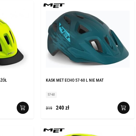
 ŻÓŁ
KASK MET ECHO 57-60 L NIE MAT
57-60
240 zł
319