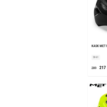
KASK MET 
58-61
217 
289