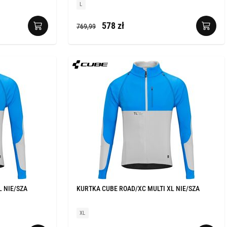
L
578 zł
769,99
L NIE/SZA
KURTKA CUBE ROAD/XC MULTI XL NIE/SZA
XL