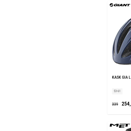
KASK GIA L
53-61
254,
339