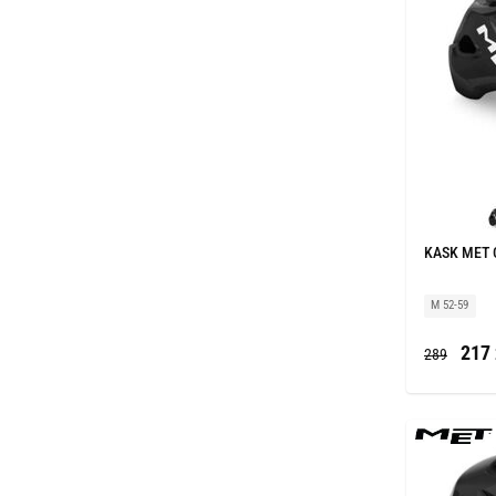
KASK MET 
M 52-59
217 
289