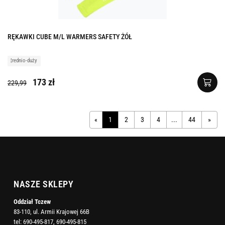
RĘKAWKI CUBE M/L WARMERS SAFETY ŻÓŁ
¦rednio-duży
173 zł
229,99
«
1
2
3
4
...
44
»
NASZE SKLEPY
Oddział Tczew
83-110, ul. Armii Krajowej 66B
tel:
690-495-817
,
690-495-815