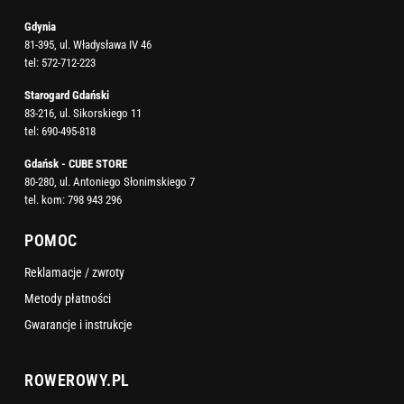
Gdynia
81-395, ul. Władysława IV 46
tel:
572-712-223
Starogard Gdański
83-216, ul. Sikorskiego 11
tel:
690-495-818
Gdańsk - CUBE STORE
80-280, ul. Antoniego Słonimskiego 7
tel. kom:
798 943 296
POMOC
Reklamacje / zwroty
Metody płatności
Gwarancje i instrukcje
ROWEROWY.PL