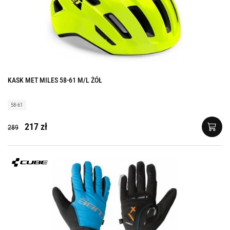
KASK MET MILES 58-61 M/L ŻÓŁ
58-61
217 zł
289