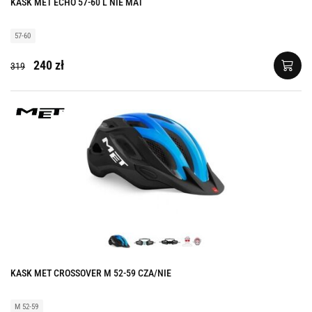
KASK MET ECHO 57-60 L NIE MAT
57-60
240 zł
319
KASK MET CROSSOVER M 52-59 CZA/NIE
M 52-59