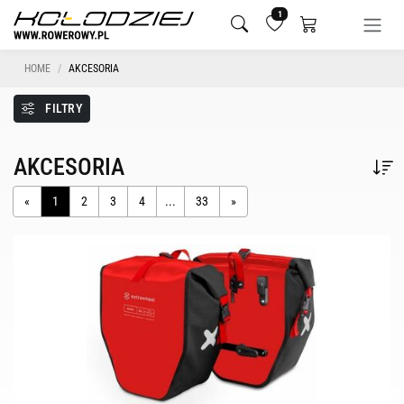
1
HOME
AKCESORIA
FILTRY
AKCESORIA
«
1
2
3
4
...
33
»