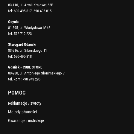
83-110, ul. Armii Krajowej 66B
tel:
690-495-817
,
690-495-815
Gdynia
81-395, ul. Władysława IV 46
tel:
572-712-223
Starogard Gdański
83-216, ul. Sikorskiego 11
tel:
690-495-818
Gdańsk - CUBE STORE
80-280, ul. Antoniego Słonimskiego 7
tel. kom:
798 943 296
POMOC
Reklamacje / zwroty
Metody płatności
Gwarancje i instrukcje