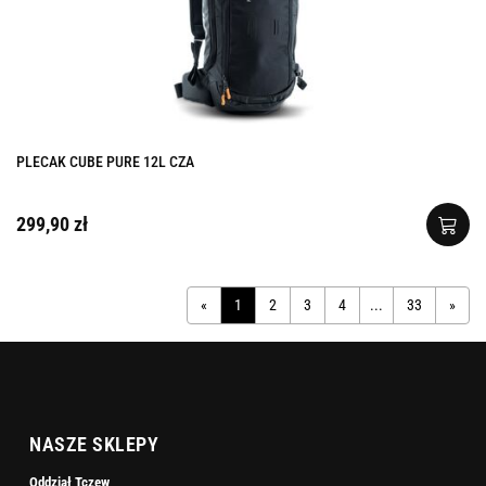
PLECAK CUBE PURE 12L CZA
299,90 zł
«
1
2
3
4
...
33
»
NASZE SKLEPY
Oddział Tczew