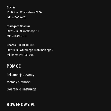
Gdynia
81-395, ul. Władysława IV 46
tel:
572-712-223
Starogard Gdański
83-216, ul. Sikorskiego 11
tel:
690-495-818
Gdańsk - CUBE STORE
80-280, ul. Antoniego Słonimskiego 7
tel. kom:
798 943 296
POMOC
Reklamacje / zwroty
Metody płatności
Gwarancje i instrukcje
ROWEROWY.PL