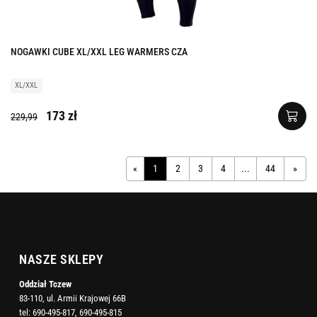
NOGAWKI CUBE XL/XXL LEG WARMERS CZA
XL/XXL
173 zł
229,99
«
1
2
3
4
...
44
»
NASZE SKLEPY
Oddział Tczew
83-110, ul. Armii Krajowej 66B
tel:
690-495-817
,
690-495-815