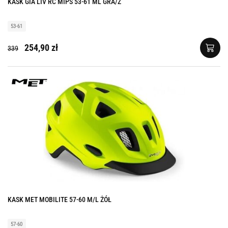
KASK GIA LIV RC MIPS 53-61 ML GRA/Z
53-61
254,90 zł
339
KASK MET MOBILITE 57-60 M/L ŻÓŁ
57-60