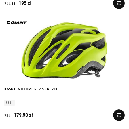
195 zł
259,99
KASK GIA ILLUME REV 53-61 ŻÓŁ
53-61
179,90 zł
239