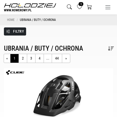
1
HOME
UBRANIA / BUTY / OCHRONA
FILTRY
UBRANIA / BUTY / OCHRONA
«
1
2
3
4
...
44
»