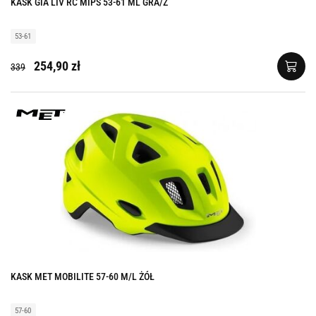
KASK GIA LIV RC MIPS 53-61 ML GRA/Z
53-61
254,90 zł
339
KASK MET MOBILITE 57-60 M/L ŻÓŁ
57-60