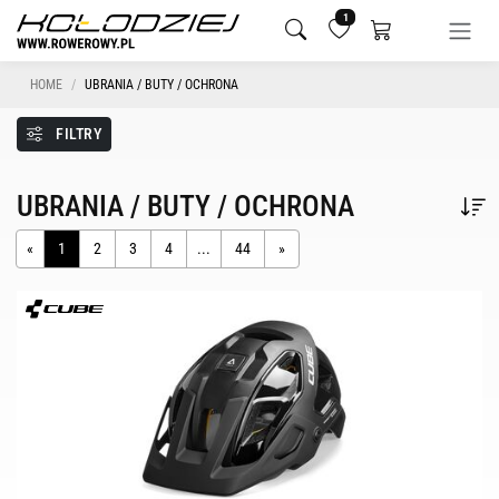
1
HOME
UBRANIA / BUTY / OCHRONA
FILTRY
UBRANIA / BUTY / OCHRONA
«
1
2
3
4
...
44
»