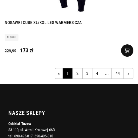
NOGAWKI CUBE XL/XXL LEG WARMERS CZA
XL/XXL
173 zł
229,99
«
1
2
3
4
...
44
»
NASZE SKLEPY
Oddział Tczew
83-110, ul. Armii Krajowej 66B
tel:
690-495-817
,
690-495-815