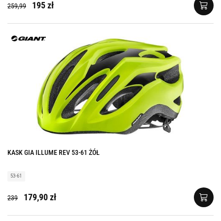
195 zł
259,99
KASK GIA ILLUME REV 53-61 ŻÓŁ
53-61
179,90 zł
239