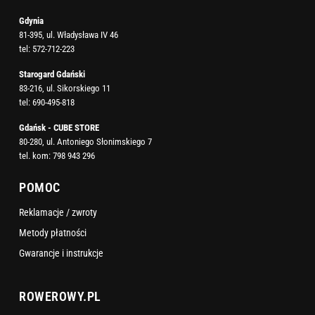
Gdynia
81-395, ul. Władysława IV 46
tel:
572-712-223
Starogard Gdański
83-216, ul. Sikorskiego 11
tel:
690-495-818
Gdańsk - CUBE STORE
80-280, ul. Antoniego Słonimskiego 7
tel. kom:
798 943 296
POMOC
Reklamacje / zwroty
Metody płatności
Gwarancje i instrukcje
ROWEROWY.PL