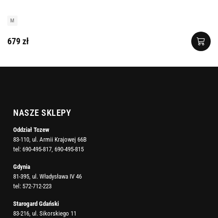
M
679 zł
NASZE SKLEPY
Oddział Tczew
83-110, ul. Armii Krajowej 66B
tel:
690-495-817
,
690-495-815
Gdynia
81-395, ul. Władysława IV 46
tel:
572-712-223
Starogard Gdański
83-216, ul. Sikorskiego 11