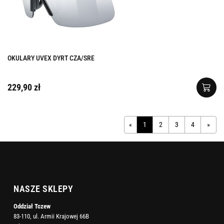
OKULARY UVEX DYRT CZA/SRE
229,90 zł
«
1
2
3
4
»
NASZE SKLEPY
Oddział Tczew
83-110, ul. Armii Krajowej 66B