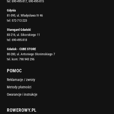
tel:
690-495-817
,
690-495-815
Gdynia
81-395, ul. Władysława IV 46
tel:
572-712-223
Starogard Gdański
83-216, ul. Sikorskiego 11
tel:
690-495-818
Gdańsk - CUBE STORE
80-280, ul. Antoniego Słonimskiego 7
tel. kom:
798 943 296
POMOC
Reklamacje / zwroty
Metody płatności
Gwarancje i instrukcje
ROWEROWY.PL