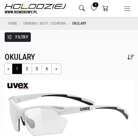
1
HOME
UBRANIA / BUTY / OCHRONA
OKULARY
FILTRY
OKULARY
«
1
2
3
4
»