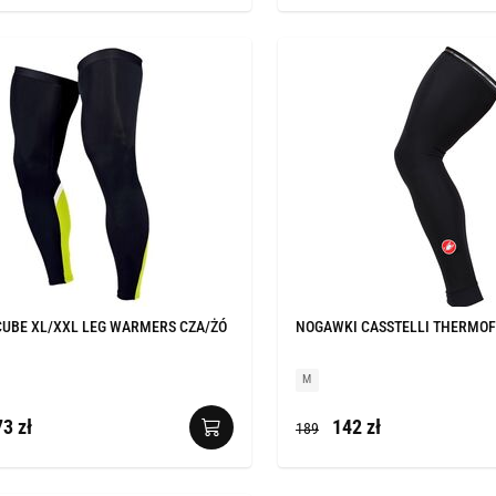
UBE XL/XXL LEG WARMERS CZA/ŻÓ
NOGAWKI CASSTELLI THERMO
M
3 zł
142 zł
189