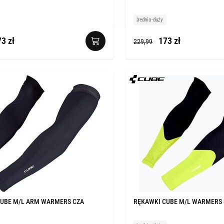
¦rednio-duży
3 zł
173 zł
229,99
CUBE M/L ARM WARMERS CZA
RĘKAWKI CUBE M/L WARMERS 