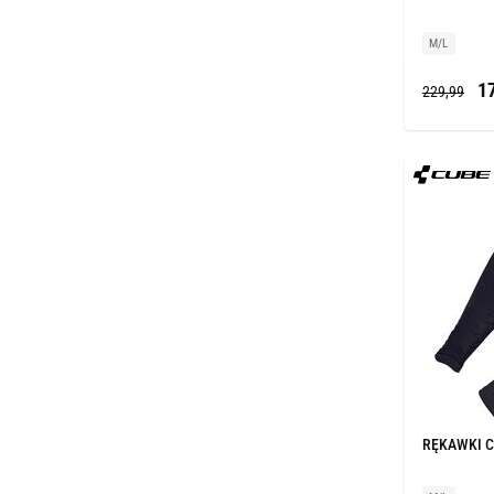
M/L
17
229,99
RĘKAWKI 