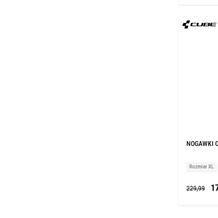
NOGAWKI C
Rozmiar XL
17
229,99