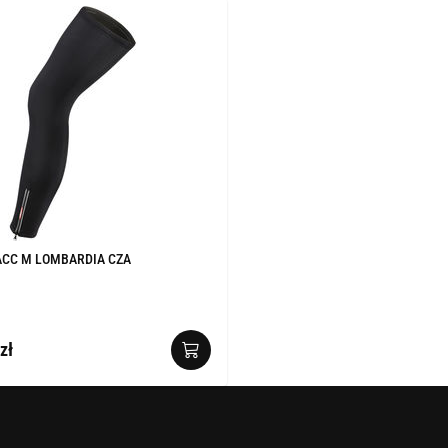
ACC M LOMBARDIA CZA
zł