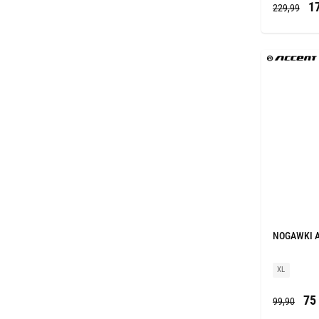
17
229,99
NOGAWKI A
XL
75 
99,90