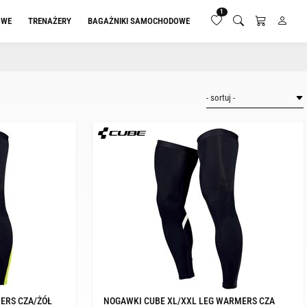
1
OWE
TRENAŻERY
BAGAŻNIKI SAMOCHODOWE
ERS CZA/ŻÓŁ
NOGAWKI CUBE XL/XXL LEG WARMERS CZA