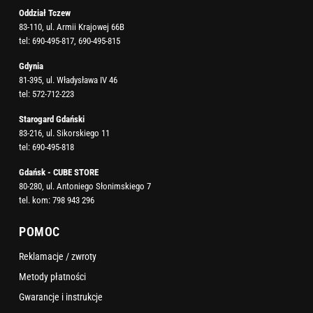
Oddział Tczew
83-110, ul. Armii Krajowej 66B
tel:
690-495-817
,
690-495-815
Gdynia
81-395, ul. Władysława IV 46
tel:
572-712-223
Starogard Gdański
83-216, ul. Sikorskiego 11
tel:
690-495-818
Gdańsk - CUBE STORE
80-280, ul. Antoniego Słonimskiego 7
tel. kom:
798 943 296
POMOC
Reklamacje / zwroty
Metody płatności
Gwarancje i instrukcje