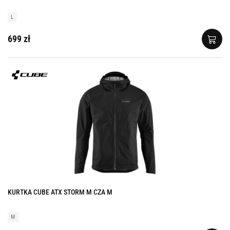
L
699 zł
KURTKA CUBE ATX STORM M CZA M
M