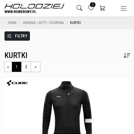
1
HOME
UBRANIA / BUTY / OCHRONA
KURTKI
FILTRY
KURTKI
«
1
2
»