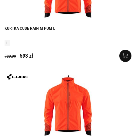
KURTKA CUBE RAIN M POM L
L
593 zł
789,99