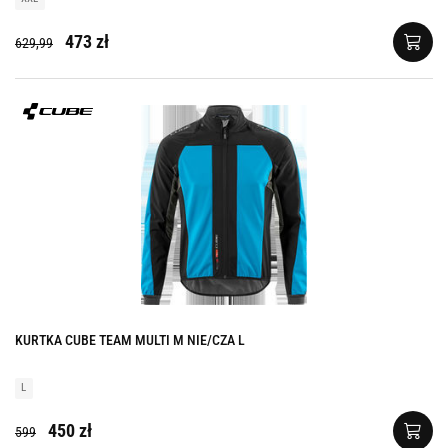
473 zł
629,99
KURTKA CUBE TEAM MULTI M NIE/CZA L
L
450 zł
599