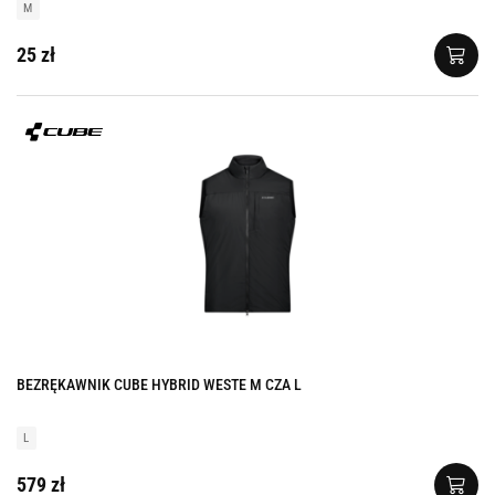
M
25 zł
BEZRĘKAWNIK CUBE HYBRID WESTE M CZA L
L
579 zł