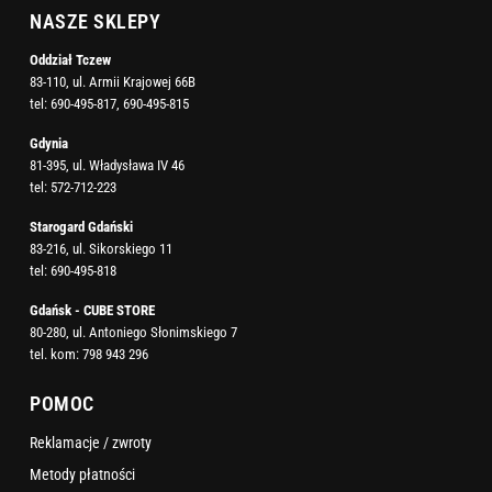
NASZE SKLEPY
Oddział Tczew
83-110, ul. Armii Krajowej 66B
tel:
690-495-817
,
690-495-815
Gdynia
81-395, ul. Władysława IV 46
tel:
572-712-223
Starogard Gdański
83-216, ul. Sikorskiego 11
tel:
690-495-818
Gdańsk - CUBE STORE
80-280, ul. Antoniego Słonimskiego 7
tel. kom:
798 943 296
POMOC
Reklamacje / zwroty
Metody płatności