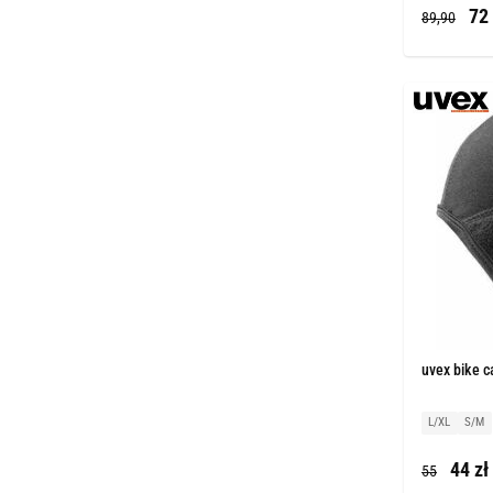
72 
89,90
uvex bike 
L/XL
S/M
44 zł
55