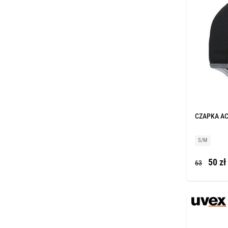
CZAPKA AC
S/M
50 zł
63