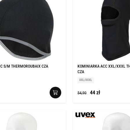
C S/M THERMOROUBAIX CZA
KOMINIARKA ACC XXL/XXXL 
CZA
XXL/XXXL
44 zł
54,90