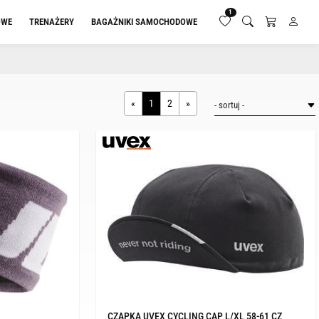
1
OWE
TRENAŻERY
BAGAŻNIKI SAMOCHODOWE
«
1
2
»
CZAPKA UVEX CYCLING CAP L/XL 58-61 CZ