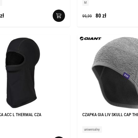
1
M
zł
80 zł
99,99
A ACC L THERMAL CZA
CZAPKA GIA LIV SKULL CAP T
uniwersalny