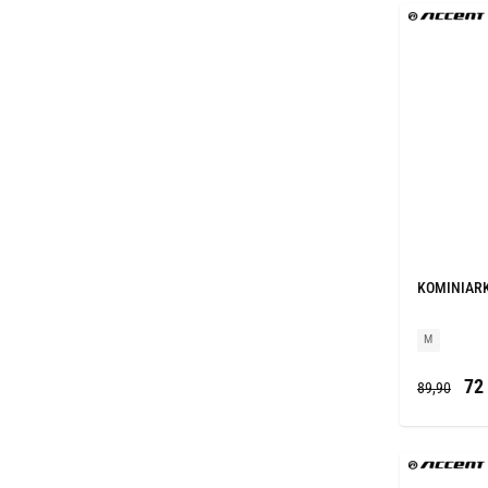
KOMINIAR
M
72 
89,90