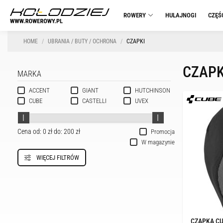
ROWERY
HULAJNOGI
CZĘŚ
HOME
UBRANIA / BUTY / OCHRONA
CZAPKI
CZAPK
MARKA
ACCENT
GIANT
HUTCHINSON
CUBE
CASTELLI
UVEX
Cena od:
0 zł
do:
200 zł
Promocja
W magazynie
WIĘCEJ FILTRÓW
CZAPKA CU