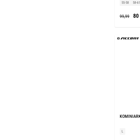
55-58
58-6
80 
99,99
KOMINIARK
L