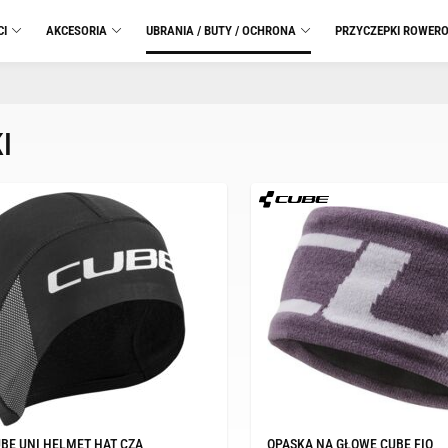
CI
AKCESORIA
UBRANIA / BUTY / OCHRONA
PRZYCZEPKI ROWER
I
BE UNI HELMET HAT CZA
OPASKA NA GŁOWĘ CUBE FIO