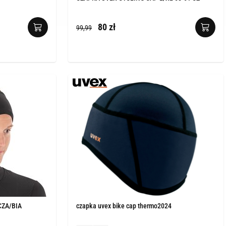
80 zł
99,99
CZA/BIA
czapka uvex bike cap thermo2024