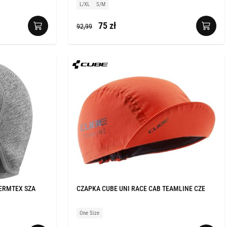
L/XL
S/M
75 zł
92,99
HERMTEX SZA
CZAPKA CUBE UNI RACE CAB TEAMLINE CZE
One Size