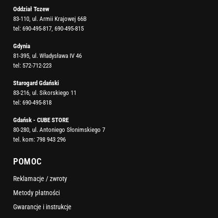
Oddział Tczew
83-110, ul. Armii Krajowej 66B
tel:
690-495-817
,
690-495-815
Gdynia
81-395, ul. Władysława IV 46
tel:
572-712-223
Starogard Gdański
83-216, ul. Sikorskiego 11
tel:
690-495-818
Gdańsk - CUBE STORE
80-280, ul. Antoniego Słonimskiego 7
tel. kom:
798 943 296
POMOC
Reklamacje / zwroty
Metody płatności
Gwarancje i instrukcje