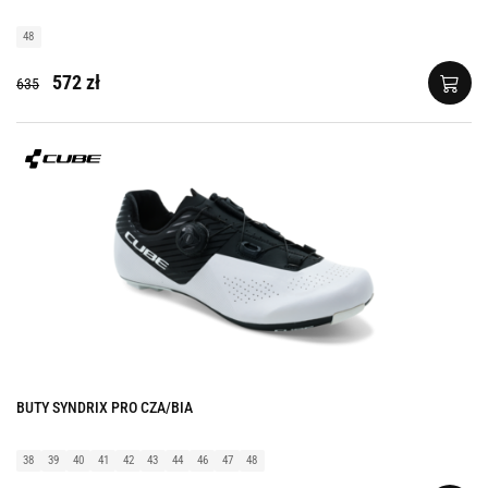
48
572 zł
635
BUTY SYNDRIX PRO CZA/BIA
38
39
40
41
42
43
44
46
47
48