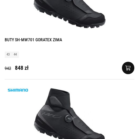
BUTY SH-MW701 GORATEX ZIMA
43
44
848 zł
942