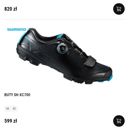
820 zł
BUTY SH-XC700
44
45
599 zł