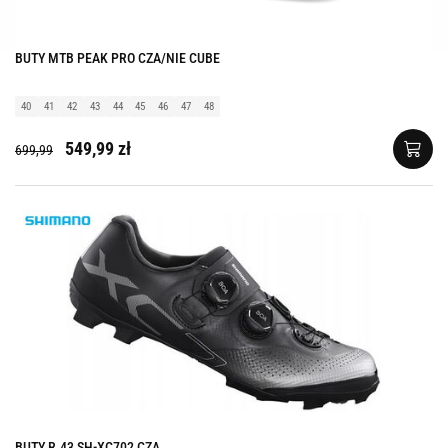
BUTY MTB PEAK PRO CZA/NIE CUBE
40
41
42
43
44
45
46
47
48
549,99 zł
699,99
BUTY R.43 SH-XC702 CZA