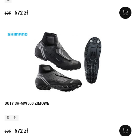
572 zł
635
BUTY SH-MW500 ZIMOWE
43
44
572 zł
635