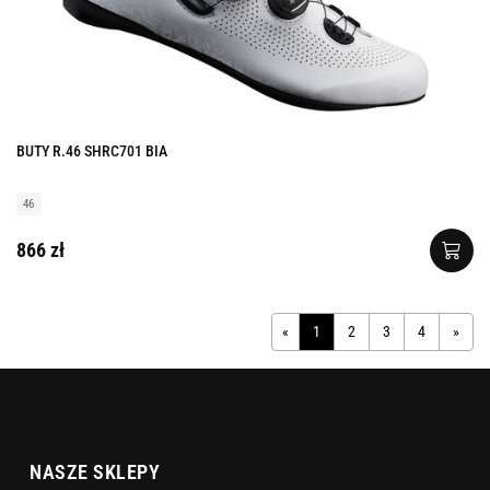
BUTY R.46 SHRC701 BIA
46
866 zł
«
1
2
3
4
»
NASZE SKLEPY