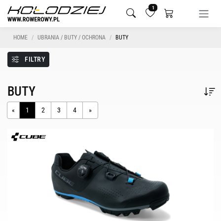
1
HOME
UBRANIA / BUTY / OCHRONA
BUTY
FILTRY
BUTY
«
1
2
3
4
»