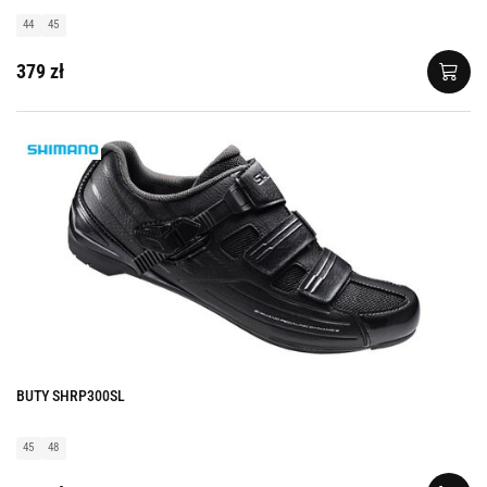
44
45
379 zł
BUTY SHRP300SL
45
48