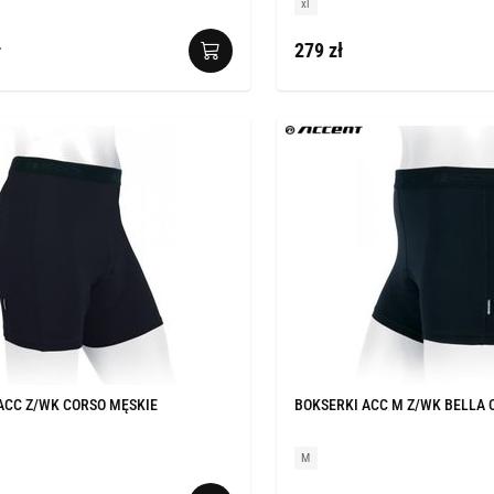
xl
ł
279 zł
ACC Z/WK CORSO MĘSKIE
BOKSERKI ACC M Z/WK BELLA 
M