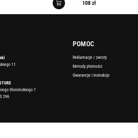
108 zł
POMOC
Reklamacje / zwroty
ski
rskiego 11
Metody płatności
Gwarancje i instrukcje
 STORE
oniego Słonimskiego 7
3 296