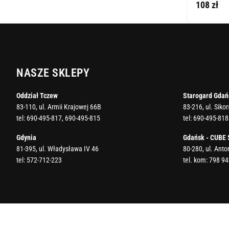
108 zł
NASZE SKLEPY
Oddział Tczew
Starogard Gdań
83-110, ul. Armii Krajowej 66B
83-216, ul. Siko
tel:
690-495-817
,
690-495-815
tel:
690-495-818
Gdynia
Gdańsk - CUBE
81-395, ul. Władysława IV 46
80-280, ul. Ant
tel:
572-712-223
tel. kom:
798 94