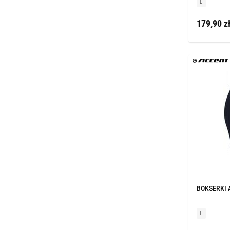
L
179,90 z
BOKSERKI 
L