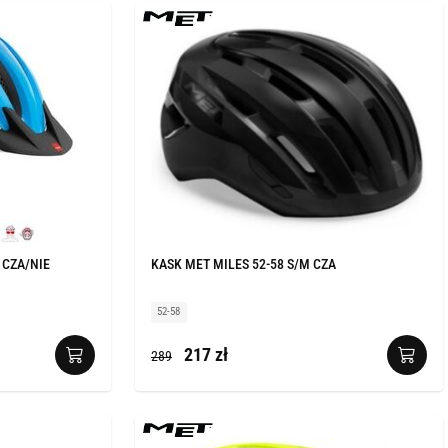
 CZA/NIE
KASK MET MILES 52-58 S/M CZA
52-58
217 zł
289