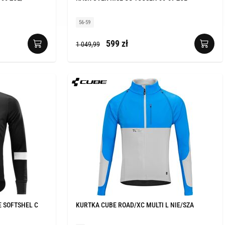
56-59
599 zł
1 049,99
 SOFTSHEL C
KURTKA CUBE ROAD/XC MULTI L NIE/SZA