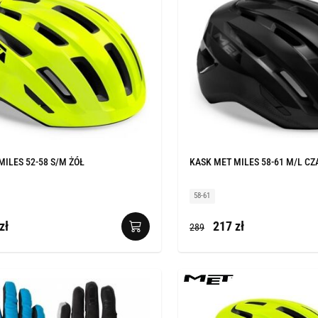
MILES 52-58 S/M ŻÓŁ
KASK MET MILES 58-61 M/L CZ
58-61
zł
217 zł
289