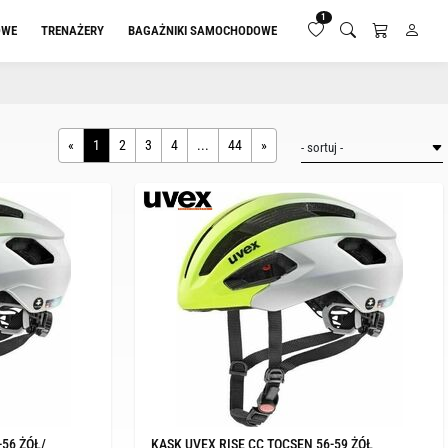
1
OWE
TRENAŻERY
BAGAŻNIKI SAMOCHODOWE
«
1
2
3
4
...
44
»
-56 ŻÓŁ/
KASK UVEX RISE CC TOCSEN 56-59 ŻÓŁ