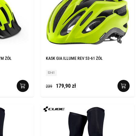
/M ŻÓŁ
KASK GIA ILLUME REV 53-61 ŻÓŁ
53-61
179,90 zł
239