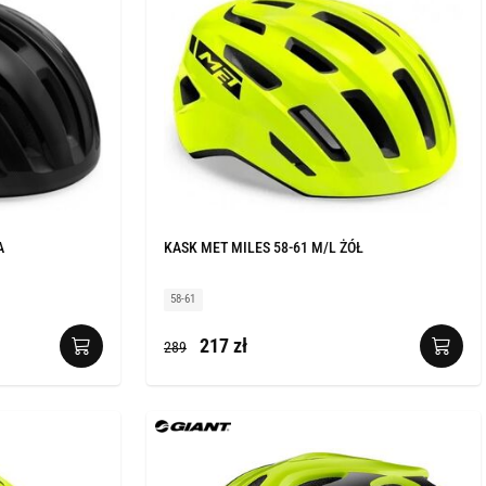
A
KASK MET MILES 58-61 M/L ŻÓŁ
58-61
217 zł
289