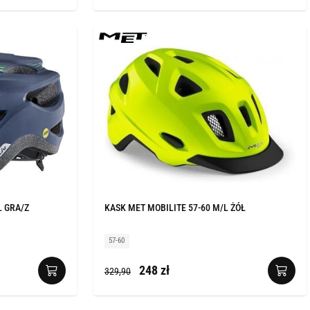
L GRA/Z
KASK MET MOBILITE 57-60 M/L ŻÓŁ
57-60
248 zł
329,90