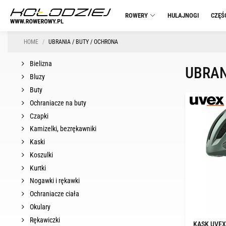
ROWERY
HULAJNOGI
CZĘŚ
HOME
UBRANIA / BUTY / OCHRONA
Bielizna
UBRAN
Bluzy
Buty
Ochraniacze na buty
Czapki
Kamizelki, bezrękawniki
Kaski
Koszulki
Kurtki
Nogawki i rękawki
Ochraniacze ciała
Okulary
Rękawiczki
KASK UVEX 