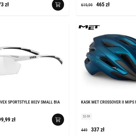
3 zł
465 zł
619,99
VEX SPORTSTYLE 802V SMALL BIA
KASK MET CROSSOVER II MIPS 
52-59
9,99 zł
337 zł
449