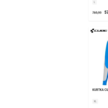
L
57
769,99
KURTKA CU
XL