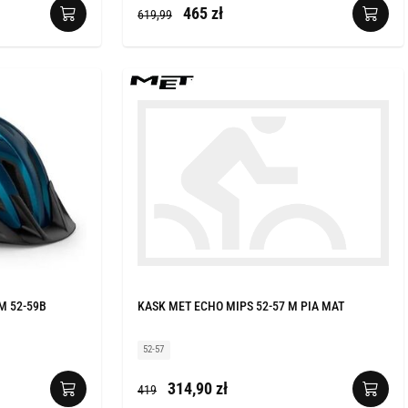
465 zł
619,99
M 52-59B
KASK MET ECHO MIPS 52-57 M PIA MAT
52-57
314,90 zł
419