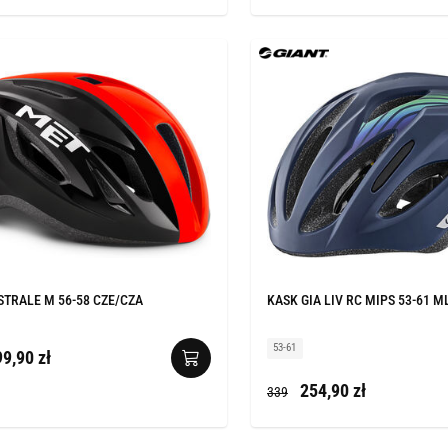
STRALE M 56-58 CZE/CZA
KASK GIA LIV RC MIPS 53-61 M
53-61
9,90 zł
254,90 zł
339