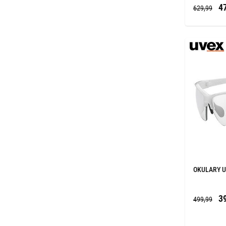
47
629,99
OKULARY U
39
499,99