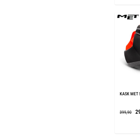
KASK MET 
29
399,90