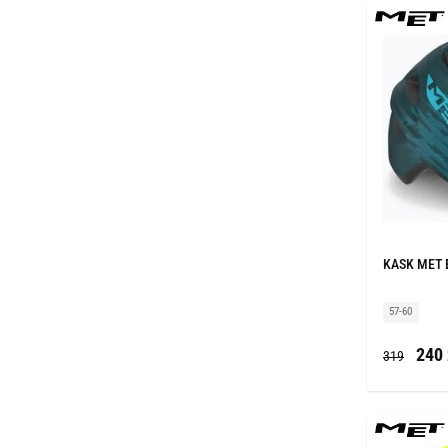
KASK MET 
57-60
240 
319