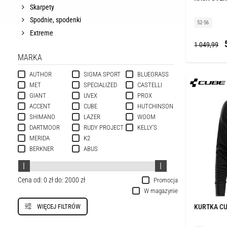
Skarpety
Spodnie, spodenki
52-56
Extreme
5
1 049,99
MARKA
AUTHOR
SIGMA SPORT
BLUEGRASS
MET
SPECIALIZED
CASTELLI
GIANT
UVEX
PROX
ACCENT
CUBE
HUTCHINSON
SHIMANO
LAZER
WOOM
DARTMOOR
RUDY PROJECT
KELLY'S
MERIDA
K2
BERKNER
ABUS
Cena od:
0 zł
do:
2000 zł
Promocja
W magazynie
WIĘCEJ FILTRÓW
KURTKA CU