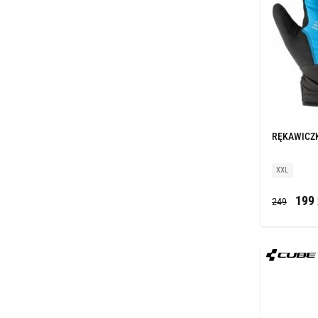
RĘKAWICZK
XXL
199 
249