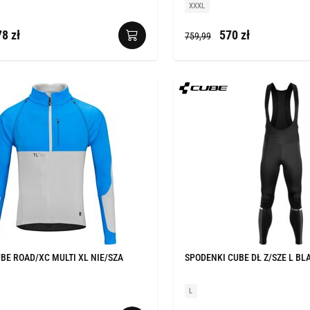
XXXL
8 zł
570 zł
759,99
BE ROAD/XC MULTI XL NIE/SZA
SPODENKI CUBE DŁ Z/SZE L BL
L