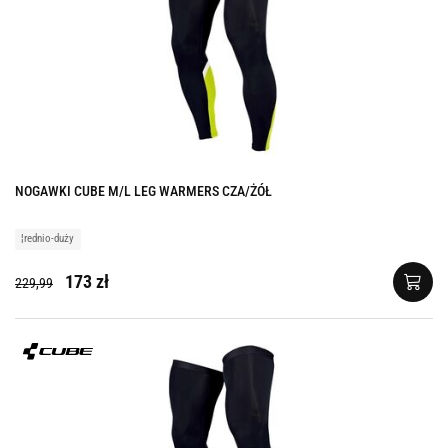
NOGAWKI CUBE M/L LEG WARMERS CZA/ŻÓŁ
¦rednio-duży
173 zł
229,99