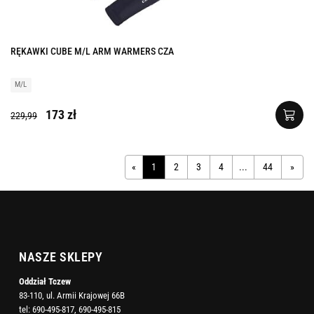
RĘKAWKI CUBE M/L ARM WARMERS CZA
M/L
173 zł
229,99
«
1
2
3
4
...
44
»
NASZE SKLEPY
Oddział Tczew
83-110, ul. Armii Krajowej 66B
tel:
690-495-817
,
690-495-815