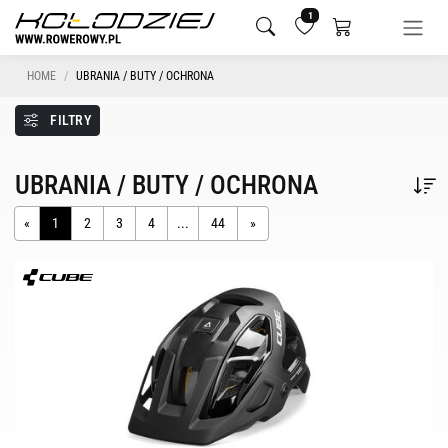
1
HOME
UBRANIA / BUTY / OCHRONA
FILTRY
UBRANIA / BUTY / OCHRONA
«
1
2
3
4
...
44
»