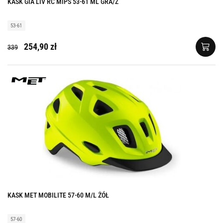
KASK GIA LIV RC MIPS 53-61 ML GRA/Z
53-61
254,90 zł
339
KASK MET MOBILITE 57-60 M/L ŻÓŁ
57-60