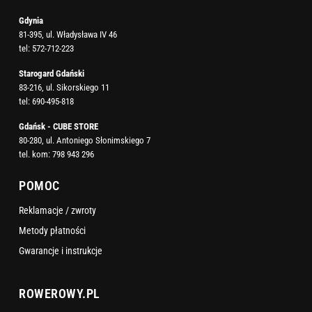
Gdynia
81-395, ul. Władysława IV 46
tel:
572-712-223
Starogard Gdański
83-216, ul. Sikorskiego 11
tel:
690-495-818
Gdańsk - CUBE STORE
80-280, ul. Antoniego Słonimskiego 7
tel. kom:
798 943 296
POMOC
Reklamacje / zwroty
Metody płatności
Gwarancje i instrukcje
ROWEROWY.PL