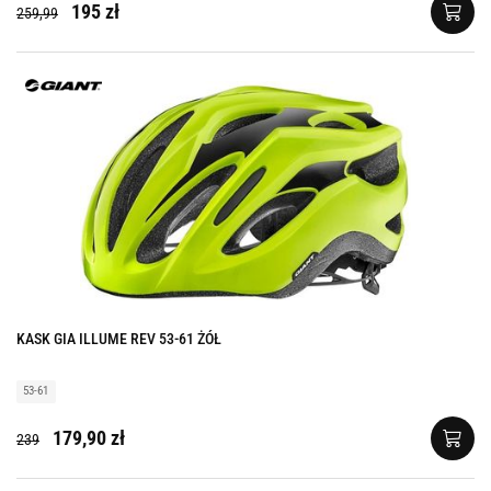
195 zł
259,99
KASK GIA ILLUME REV 53-61 ŻÓŁ
53-61
179,90 zł
239