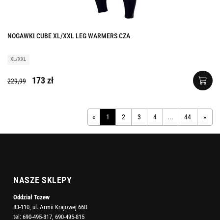
NOGAWKI CUBE XL/XXL LEG WARMERS CZA
XL/XXL
173 zł
229,99
«
1
2
3
4
...
44
»
NASZE SKLEPY
Oddział Tczew
83-110, ul. Armii Krajowej 66B
tel:
690-495-817
,
690-495-815