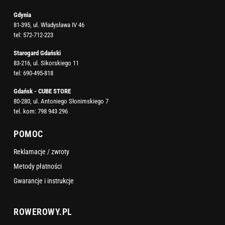
Gdynia
81-395, ul. Władysława IV 46
tel:
572-712-223
Starogard Gdański
83-216, ul. Sikorskiego 11
tel:
690-495-818
Gdańsk - CUBE STORE
80-280, ul. Antoniego Słonimskiego 7
tel. kom:
798 943 296
POMOC
Reklamacje / zwroty
Metody płatności
Gwarancje i instrukcje
ROWEROWY.PL