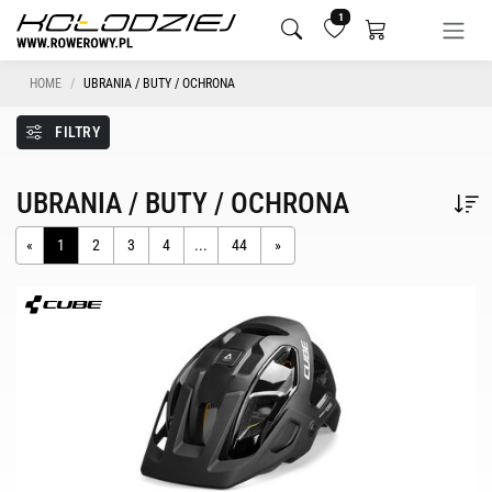
1
HOME
UBRANIA / BUTY / OCHRONA
FILTRY
UBRANIA / BUTY / OCHRONA
«
1
2
3
4
...
44
»