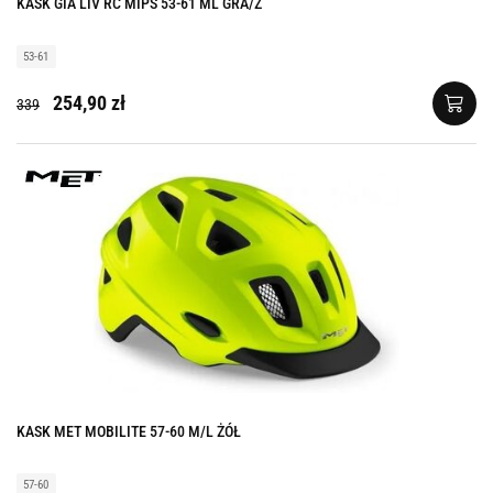
KASK GIA LIV RC MIPS 53-61 ML GRA/Z
53-61
254,90 zł
339
KASK MET MOBILITE 57-60 M/L ŻÓŁ
57-60