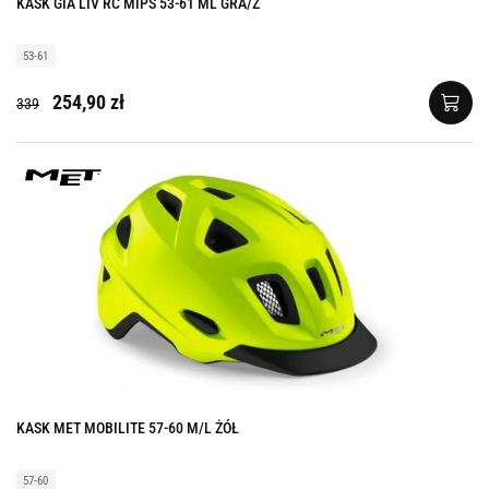
KASK GIA LIV RC MIPS 53-61 ML GRA/Z
53-61
254,90 zł
339
KASK MET MOBILITE 57-60 M/L ŻÓŁ
57-60