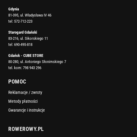
Gdynia
81-395, ul. Władysława IV 46
tel:
572-712-223
Starogard Gdański
83-216, ul. Sikorskiego 11
tel:
690-495-818
Gdańsk - CUBE STORE
80-280, ul. Antoniego Słonimskiego 7
tel. kom:
798 943 296
POMOC
Reklamacje / zwroty
Metody płatności
Gwarancje i instrukcje
ROWEROWY.PL