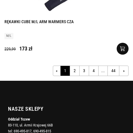
RĘKAWKI CUBE M/L ARM WARMERS CZA
M/L
173 zł
229,99
«
1
2
3
4
...
44
»
NASZE SKLEPY
Oddział Tczew
83-110, ul. Armii Krajowej 66B
tel:
690-495-817
,
690-495-815