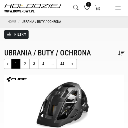
1
HOME
UBRANIA / BUTY / OCHRONA
FILTRY
UBRANIA / BUTY / OCHRONA
«
1
2
3
4
...
44
»