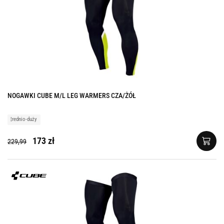
NOGAWKI CUBE M/L LEG WARMERS CZA/ŻÓŁ
¦rednio-duży
173 zł
229,99