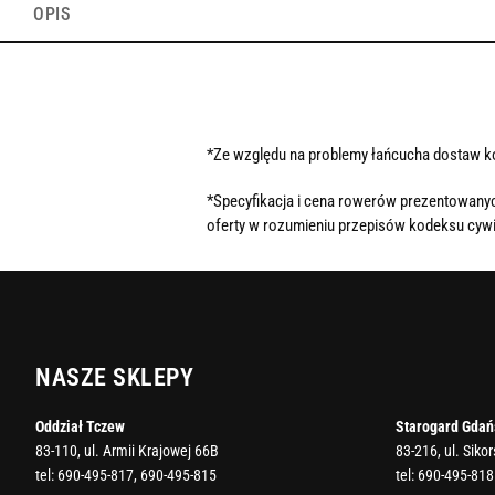
OPIS
*Ze względu na problemy łańcucha dostaw 
*Specyfikacja i cena rowerów prezentowanyc
oferty w rozumieniu przepisów kodeksu cywi
NASZE SKLEPY
Oddział Tczew
Starogard Gdań
83-110, ul. Armii Krajowej 66B
83-216, ul. Siko
tel:
690-495-817
,
690-495-815
tel:
690-495-818