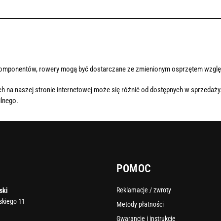
komponentów, rowery mogą być dostarczane ze zmienionym osprzętem wzglę
h na naszej stronie internetowej może się różnić od dostępnych w sprzedaży
lnego.
POMOC
Reklamacje / zwroty
ski
rskiego 11
Metody płatności
Gwarancje i instrukcje