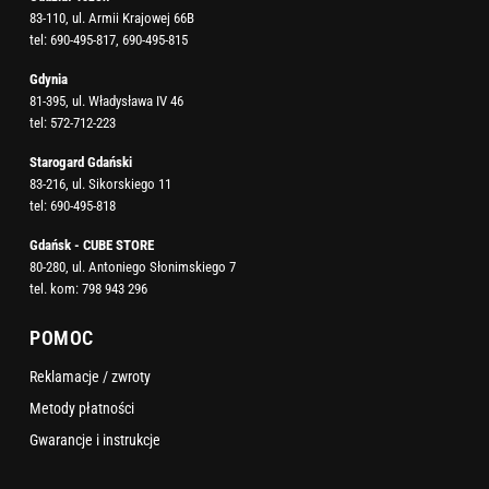
83-110, ul. Armii Krajowej 66B
tel:
690-495-817
,
690-495-815
Gdynia
81-395, ul. Władysława IV 46
tel:
572-712-223
Starogard Gdański
83-216, ul. Sikorskiego 11
tel:
690-495-818
Gdańsk - CUBE STORE
80-280, ul. Antoniego Słonimskiego 7
tel. kom:
798 943 296
POMOC
Reklamacje / zwroty
Metody płatności
Gwarancje i instrukcje