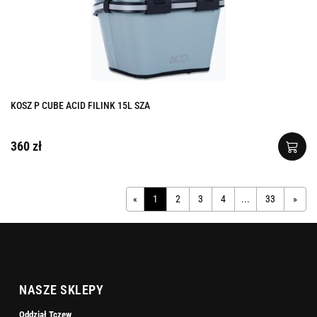
KOSZ P CUBE ACID FILINK 15L SZA
360 zł
«
1
2
3
4
...
33
»
NASZE SKLEPY
Oddział Tczew