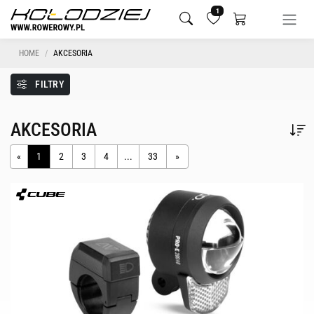
1
HOME
AKCESORIA
FILTRY
AKCESORIA
«
1
2
3
4
...
33
»