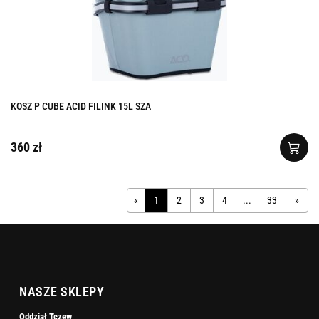
KOSZ P CUBE ACID FILINK 15L SZA
360 zł
«
1
2
3
4
...
33
»
NASZE SKLEPY
Oddział Tczew