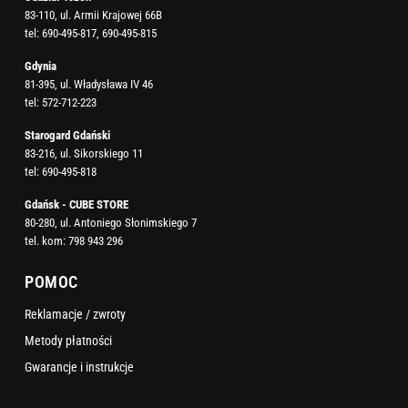
83-110, ul. Armii Krajowej 66B
tel:
690-495-817
,
690-495-815
Gdynia
81-395, ul. Władysława IV 46
tel:
572-712-223
Starogard Gdański
83-216, ul. Sikorskiego 11
tel:
690-495-818
Gdańsk - CUBE STORE
80-280, ul. Antoniego Słonimskiego 7
tel. kom:
798 943 296
POMOC
Reklamacje / zwroty
Metody płatności
Gwarancje i instrukcje