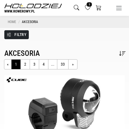
1
HOME
AKCESORIA
FILTRY
AKCESORIA
«
1
2
3
4
...
33
»