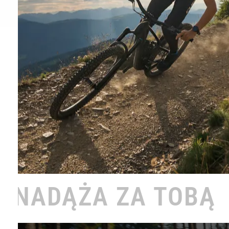
 TOBĄ •
ROWER