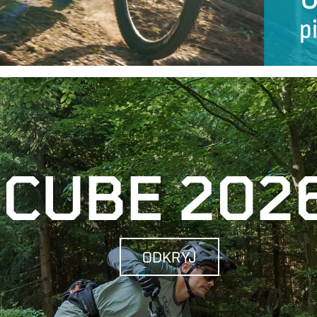
CUBE 202
ODKRYJ