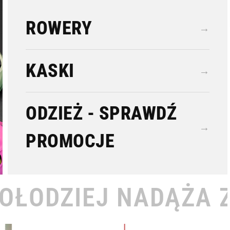
ROWERY
→
KASKI
→
ODZIEŻ - SPRAWDŹ
→
PROMOCJE
DĄŻA ZA TOBĄ •