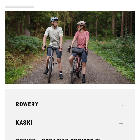
KASKI
ODZIEŻ
ROWERY
→
KASKI
→