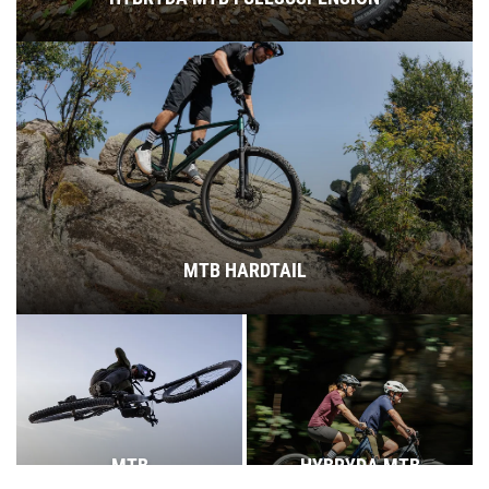
MTB HARDTAIL
MTB
HYBRYDA MTB
FULLSUSPENSION
HARDTAIL