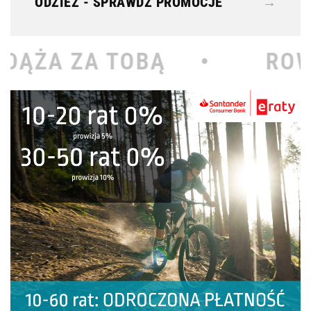
ODZIEŻ - SPRAWDŹ PROMOCJE
→
BĄ •
ROWEROWY KOŁOD