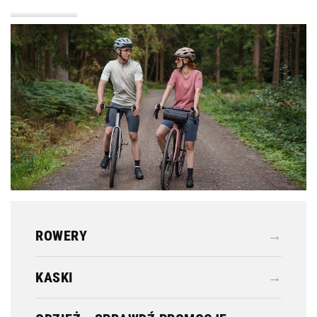
KASKI
ODZIEŻ
ROWERY
→
KASKI
→