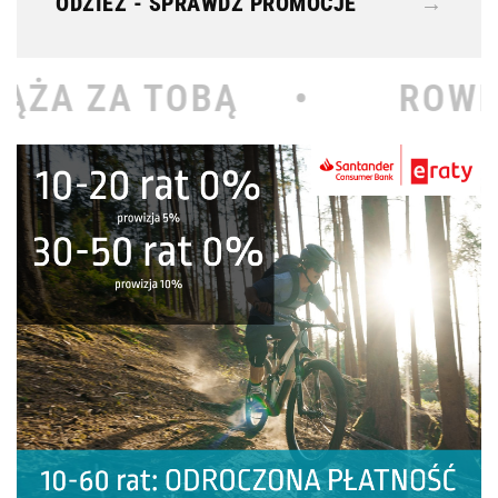
ODZIEŻ - SPRAWDŹ PROMOCJE
→
Ą •
ROWEROWY KOŁODZ