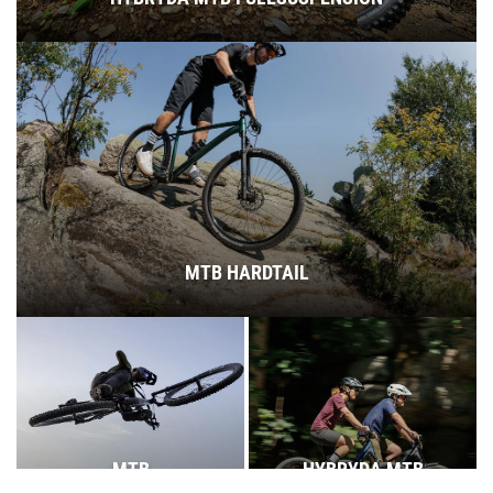
MTB HARDTAIL
MTB
HYBRYDA MTB
FULLSUSPENSION
HARDTAIL