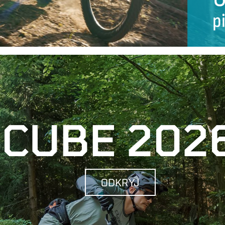
CUBE 202
ODKRYJ