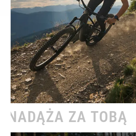
 TOBĄ •
ROWERO