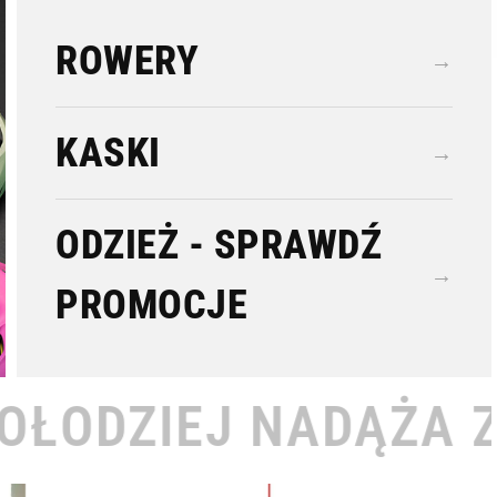
ROWERY
→
KASKI
→
ODZIEŻ - SPRAWDŹ
→
PROMOCJE
DĄŻA ZA TOBĄ •