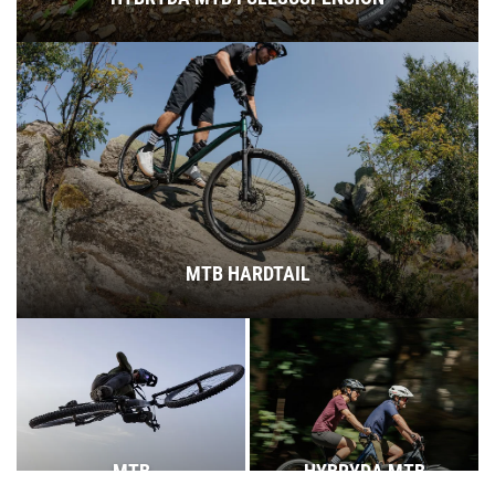
MTB HARDTAIL
MTB
HYBRYDA MTB
FULLSUSPENSION
HARDTAIL