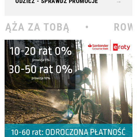
ODZIEŻ - SPRAWDŹ PROMOCJE
→
Ą •
ROWEROWY KOŁODZ