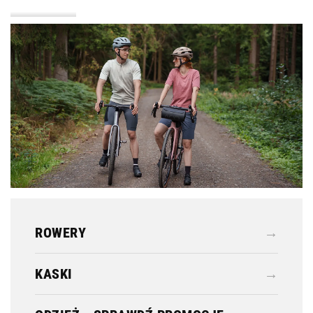
KASKI
ODZIEŻ
ROWERY
→
KASKI
→