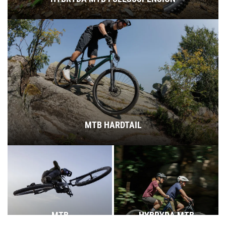
MTB HARDTAIL
MTB
HYBRYDA MTB
FULLSUSPENSION
HARDTAIL