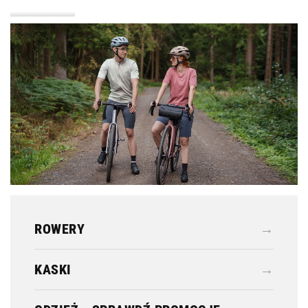
KASKI
ODZIEŻ
ROWERY
→
KASKI
→