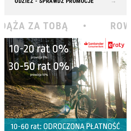
ODZIEŻ - SPRAWDŹ PROMOCJE
→
BĄ •
ROWEROWY KOŁOD