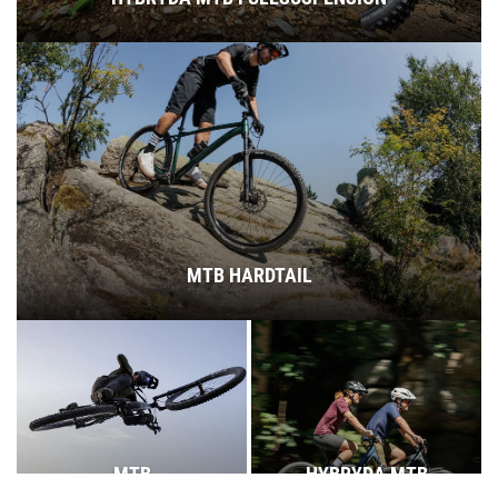
MTB HARDTAIL
MTB
HYBRYDA MTB
FULLSUSPENSION
HARDTAIL