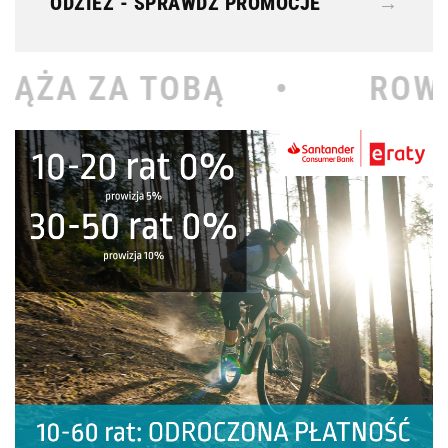
ODZIEŻ - SPRAWDŹ PROMOCJE
→
Ą •
ROWEROWY KOŁODZ