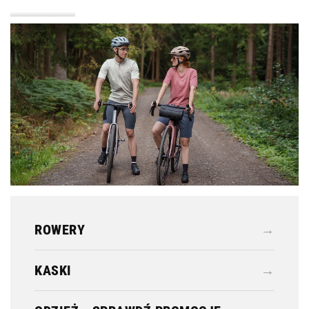
KASKI
ODZIEŻ
ROWERY
→
KASKI
→