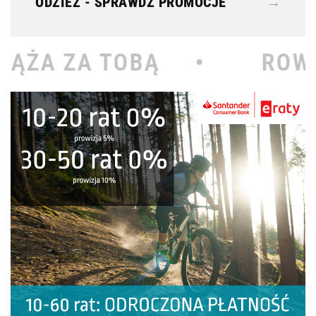
ODZIEŻ - SPRAWDŹ PROMOCJE
→
Ą •
ROWEROWY KOŁODZ