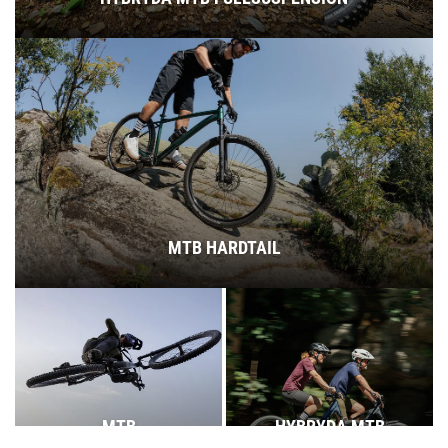
MTB HARDTAIL
MTB
HYBRYDA MTB
FULLSUSPENSION
HARDTAIL