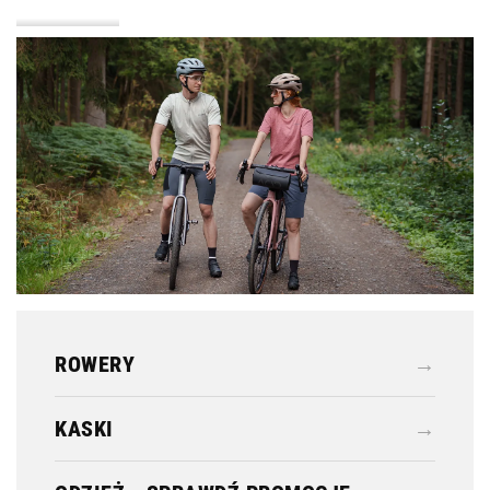
KASKI
ODZIEŻ
ROWERY
→
KASKI
→