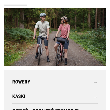
KASKI
ODZIEŻ
ROWERY
→
KASKI
→