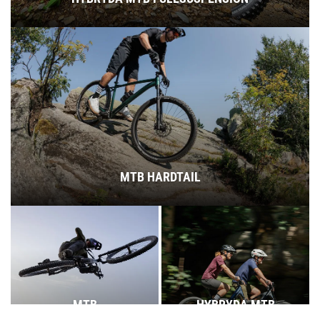
MTB HARDTAIL
MTB
HYBRYDA MTB
FULLSUSPENSION
HARDTAIL