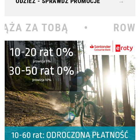
ODZIEŻ - SPRAWDŹ PROMOCJE
→
Ą •
ROWEROWY KOŁODZ