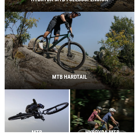
MTB HARDTAIL
MTB
HYBRYDA MTB
FULLSUSPENSION
HARDTAIL