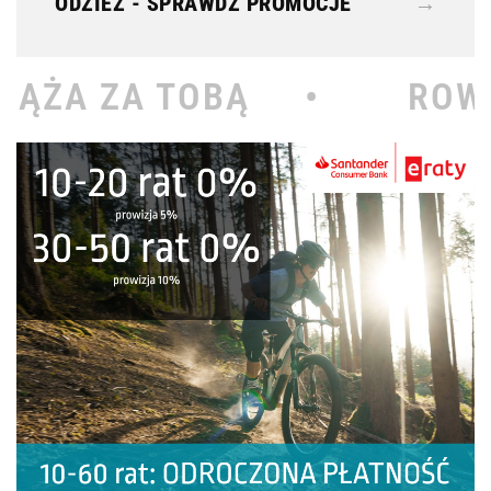
ODZIEŻ - SPRAWDŹ PROMOCJE
→
BĄ •
ROWEROWY KOŁOD