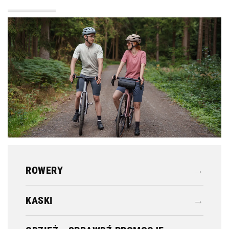
KASKI
ODZIEŻ
ROWERY
→
KASKI
→