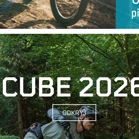
CUBE 202
ODKRYJ