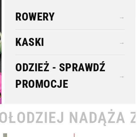
ROWERY
→
KASKI
→
ODZIEŻ - SPRAWDŹ
→
PROMOCJE
ADĄŻA ZA TOBĄ •