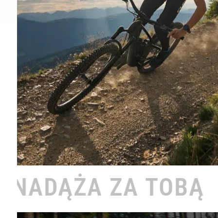
A TOBĄ •
ROWER